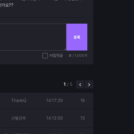
건가요??
등록
비밀댓글
0
/ 1,000자
1
/
5
ThankQ
14:17:29
18
산별강파
14:13:59
15