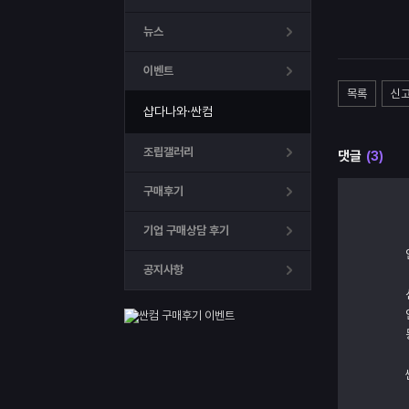
뉴스
이벤트
목록
신
샵다나와·싼컴
조립갤러리
댓글
(3)
구매후기
기업 구매상담 후기
공지사항