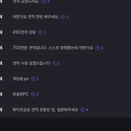
제
견적 요청드려요.
3
제
어떤가요 견적 한번 봐주세요
3
제
450견적 상담
3
제
700만원 견적입니다. 스스로 맞춰봤는데 어떤가요
4
제
견적 수정 요청드립니다
2
제
게임용 pc
2
제
최동현PC
2
제
화이트감성 견적 호환성 및, 질문봐주세요
4