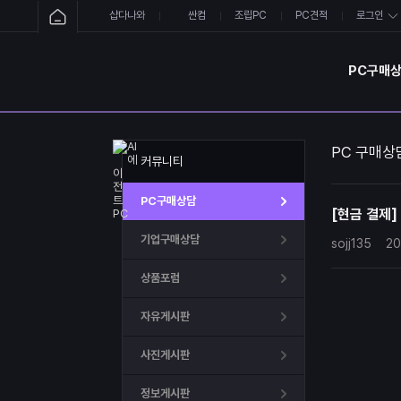
샵다나와
싼컴
조립PC
PC견적
로그인
PC구매
PC 구매상
커뮤니티
PC구매상담
[현금 결제]
기업구매상담
sojj135
20
상품포럼
자유게시판
사진게시판
정보게시판