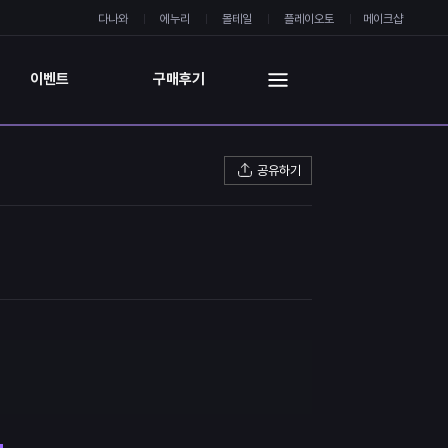
다나와
에누리
몰테일
플레이오토
메이크샵
이벤트
구매후기
공유하기