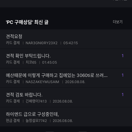
글
능
자
한
수
글
자
'PC 구매상담' 최신 글
더보기
수
견적요청
카드 결제
NAR3GNI0RY23X2
05:42:15
견적 확인 부탁드립니다.
1
댓글
카드 결제
치코65
01:45:05
예산때문에 이렇게 구매하고 집에있는 3060ti로 쓰려합니다 견적부탁드려요
1
댓글
카드 결제
NASZAKEYMUSAIM
2026.08.08.
견적 검토 바랍니다.
1
댓글
카드 결제
긴패랭이7413
2026.08.08.
하이엔드 급으로 구성중인데,
현금 결제
늘청설모7742
2026.08.08.