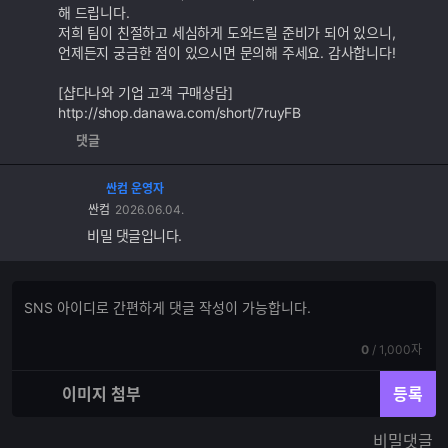
해 드립니다.
저희 팀이 친절하고 세심하게 도와드릴 준비가 되어 있으니,
언제든지 궁금한 점이 있으시면 문의해 주세요. 감사합니다!
[샵다나와 기업 고객 구매상담]
http://shop.danawa.com/short/7ruyFB
댓글
싼컴 운영자
싼컴
2026.06.04.
비밀 댓글입니다.
댓
댓
글
글
쓰
입
기
현
전
0
/
1,000자
력
재
체
입
입
이미지 첨부
등록
력
력
한
가
비밀댓글