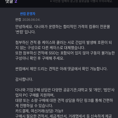
댓글
2
※ 미인증 업체의 광고성 홍보글을 각별히 주의하세요.
싼컴 운영자
댓
싼컴
2026.06.04.
글
추
안녕하세요. 다나와가 운영하는 합리적인 가격의 컴퓨터 전문몰
가
'싼컴' 입니다.
기
능
첨부하신 견적 중 케이스와 쿨러는 서로 간섭이 발생해 호환이 되
지 않는 구성으로 다른 케이스로 대체했습니다.
또한 첨부하신 견적에 SSD는 포함되어 있지 않아 구동이 불가능한
구성이니 확인 후 구매해 주세요.
싼컴에서 제안 드리는 견적은 아래 댓글에서 확인 가능합니다.
감사합니다.
다나와 기업구매 상담은 다양한 공공기관,대학교 및 '개인', '법인'사
업자 PC 구매를 지원하며,
대량 또는 소량 구매에 대한 견적 상담을 하단 링크를 통해 간편하
게 진행하실 수 있습니다.
카드결제, 여신거래(상담) 가능!!
구매시 필요한 견적서, 세금계산서, 거래명세서 등 신속하게 제공