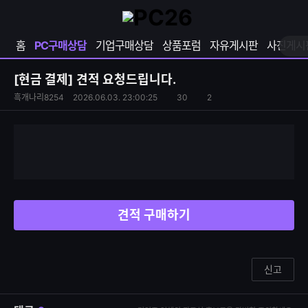
확
샵
마
장
다
이
영
나
페
홈
PC구매상담
기업구매상담
상품포럼
자유게시판
사진게시
역
와
이
펼
열
지
쳐
보
기
열
[현금 결제]
견적 요청드립니다.
기
기
S
조
흑개나리8254
2026.06.03. 23:00:25
30
2
댓
N
회
글
S
수
수
공
유
하
기
견적 구매하기
신고