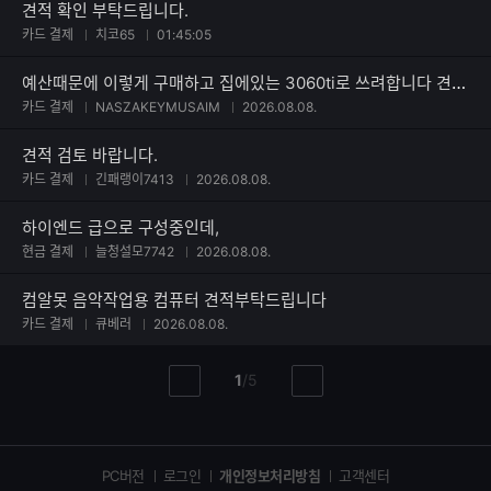
견적 확인 부탁드립니다.
카드 결제
치코65
01:45:05
예산때문에 이렇게 구매하고 집에있는 3060ti로 쓰려합니다 견적부탁드려요
카드 결제
NASZAKEYMUSAIM
2026.08.08.
견적 검토 바랍니다.
카드 결제
긴패랭이7413
2026.08.08.
하이엔드 급으로 구성중인데,
현금 결제
늘청설모7742
2026.08.08.
컴알못 음악작업용 컴퓨터 견적부탁드립니다
카드 결제
큐베러
2026.08.08.
현
총
1
/
5
이
다
재
페
전
음
페
페
페
이
이
이
이
지
지
지
PC버전
로그인
개인정보처리방침
고객센터