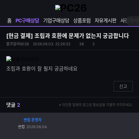
확
샵
마
장
다
이
영
나
페
홈
PC구매상담
기업구매상담
상품포럼
자유게시판
사진게시
역
와
이
펼
열
지
쳐
보
기
열
[현금 결제]
조립과 호환에 문제가 없는지 궁금합니다
기
기
S
조
물코알라6028
2026.06.03. 22:26:32
38
2
댓
N
회
글
S
수
수
공
유
조립과 호환이 잘 될지 궁금하네요
하
기
신고
댓글
2
※ 미인증 업체의 광고성 홍보글을 각별히 주의하세요.
싼컴 운영자
댓
싼컴
2026.06.04.
글
추
가