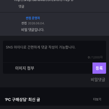
댓글
싼컴 운영자
싼컴
2026.06.04.
비밀 댓글입니다.
댓
댓
글
글
쓰
입
기
현
전
0
/
1,000자
력
재
체
입
입
이미지 첨부
등록
력
력
한
가
비밀댓글
글
능
자
한
수
글
자
'PC 구매상담' 최신 글
더보기
수