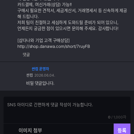
카드결제, 여신거래(상담) 가능!!
구매시 필요한 견적서, 세금계산서, 거래명세서 등 신속하게 제공
해 드립니다.
저희 팀이 친절하고 세심하게 도와드릴 준비가 되어 있으니,
언제든지 궁금한 점이 있으시면 문의해 주세요. 감사합니다!
[샵다나와 기업 고객 구매상담]
http://shop.danawa.com/short/7ruyFB
댓글
싼컴 운영자
싼컴
2026.06.04.
비밀 댓글입니다.
댓
댓
글
글
쓰
입
기
현
전
0
/
1,000자
력
재
체
입
입
이미지 첨부
등록