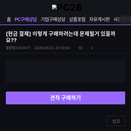
확
샵
마
장
다
이
영
나
페
홈
PC구매상담
기업구매상담
상품포럼
자유게시판
사진게시
역
와
이
펼
열
지
쳐
보
기
열
[현금 결제]
이렇게 구매하려는데 문제될거 있을까
기
기
요??
S
조
물물범3457477
2026.06.03. 20:53:54
55
2
댓
N
회
글
S
수
수
공
유
하
기
견적 구매하기
신고