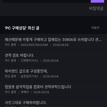
력
력
한
가
비밀댓글
글
능
자
한
수
글
자
'PC 구매상담' 최신 글
더보기
수
예산때문에 이렇게 구매하고 집에있는 3060ti로 쓰려합니다 견적부탁드려요
카드 결제
NASZAKEYMUSAIM
2026.08.08.
견적 검토 바랍니다.
카드 결제
긴패랭이7413
2026.08.08.
하이엔드 급으로 구성중인데,
현금 결제
늘청설모7742
2026.08.08.
컴알못 음악작업용 컴퓨터 견적부탁드립니다
카드 결제
큐베러
2026.08.08.
사진그대로 구매하려합니다.