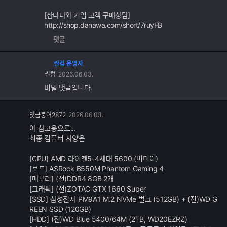
[샵다나와 기업 고객 구매상담]
http://shop.danawa.com/short/7ruyFB
댓글
싼컴 운영자
싼컴
2026.06.03.
비밀 댓글입니다.
댓
빛금붕어2872
2026.06.03.
글
아 참고용으로...
추
최종 컴퓨터 사양은
가
기
[CPU] AMD 라이젠5-4세대 5600 (버미어)
능
[보드] ASRock B550M Phantom Gaming 4
[메모리] (전)DDR4 8GB 2개
[그래픽] (전)ZOTAC GTX 1660 Super
[SSD] 삼성전자 PM9A1 M.2 NVMe 벌크 (512GB) + (전)WD G
REEN SSD (120GB)
[HDD] (전)WD Blue 5400/64M (2TB, WD20EZRZ)