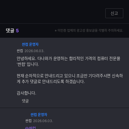
신고
댓글
5
※ 미인증 업체의 광고성 홍보글을 각별히 주의하세요.
싼컴 운영자
댓
싼컴
2026.06.03.
글
추
안녕하세요. 다나와가 운영하는 합리적인 가격의 컴퓨터 전문몰
가
'싼컴' 입니다.
기
능
현재 순차적으로 안내드리고 있으니 조금만 기다려주시면 신속하
게 추가 댓글로 안내드리도록 하겠습니다.
감사합니다.
댓글
싼컴 운영자
댓
싼컴
2026.06.03.
글
추
@싼컴