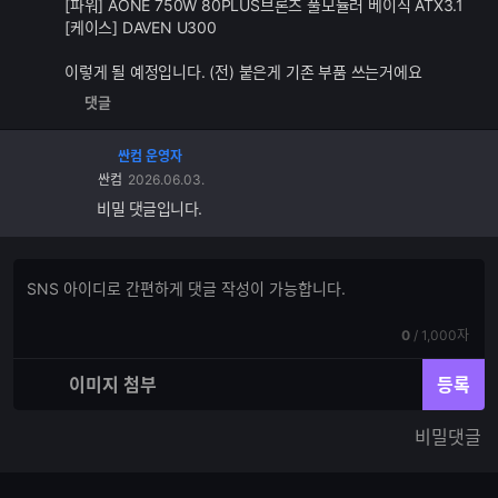
[파워] AONE 750W 80PLUS브론즈 풀모듈러 베이직 ATX3.1
[케이스] DAVEN U300
이렇게 될 예정입니다. (전) 붙은게 기존 부품 쓰는거에요
댓글
싼컴 운영자
싼컴
2026.06.03.
비밀 댓글입니다.
댓
댓
글
글
쓰
입
기
현
전
0
/
1,000자
력
재
체
입
입
이미지 첨부
등록
력
력
한
가
비밀댓글
글
능
자
한
수
글