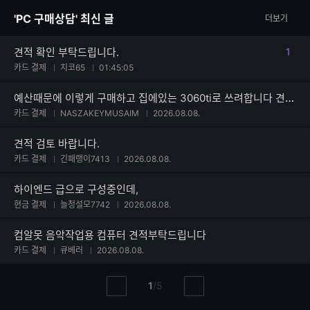
자
'PC 구매상담' 최신 글
더보기
수
견적 확인 부탁드립니다.
1
댓글
카드 결제
치코65
01:45:05
예산때문에 이렇게 구매하고 집에있는 3060ti로 쓰려합니다 견적부탁드려요
카드 결제
NASZAKEYMUSAIM
2026.08.08.
견적 검토 바랍니다.
카드 결제
긴패랭이7413
2026.08.08.
하이엔드 급으로 구성중인데,
현금 결제
늘청설모7742
2026.08.08.
컴알못 음악작업용 컴퓨터 견적부탁드립니다
카드 결제
큐베러
2026.08.08.
현
총
1
/
5
이
다
재
페
전
음