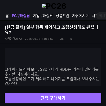
확
샵
마
장
다
이
영
나
페
홈
PC구매상담
기업구매상담
상품포럼
자유게시판
사진게시
역
와
이
펼
열
지
쳐
보
기
열
[현금 결제]
일부 항목 제외하고 조립신청해도 괜찮나
기
기
요?
S
조
빛금붕어2872
2026.06.03. 14:53:57
35
5
댓
N
회
글
S
수
수
공
유
하
기
그래픽카드와 메모리, SSD하나와 HDD는 기존에 있던거를
추가할 예정이라서요.
조립신청하면 그거 제외하고 나머지를 조립해서 보내주시는
건가요?
견적 구매하기