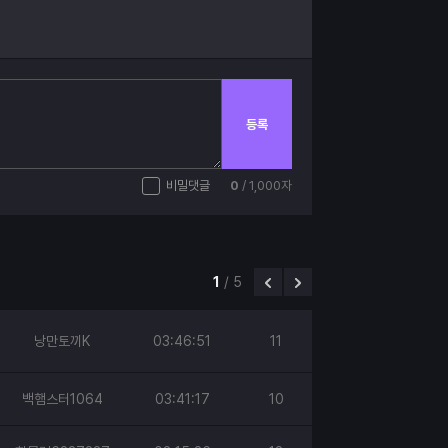
등록
비밀댓글
0
/ 1,000자
1
/
5
낭만토끼K
03:46:51
11
백햄스터1064
03:41:17
10