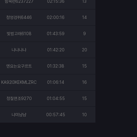
힘목련6237227
02:15:36
13
청엉겅퀴6446
02:00:16
14
빛범고래6108
01:43:59
9
냐냐냐냐
01:42:20
20
엔요는요구르트
01:32:38
15
KA92I3KEKMLZRC
01:06:14
16
청칠면조9270
01:04:55
15
냐미냠냠
00:57:45
10