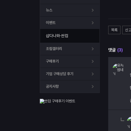
뉴스
이벤트
목록
신
샵다나와·싼컴
조립갤러리
댓글
(3)
구매후기
기업 구매상담 후기
공지사항