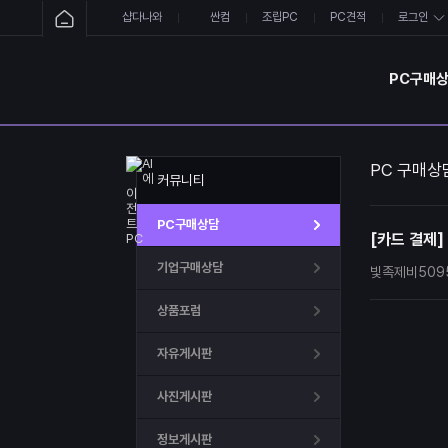
샵다나와
싼컴
조립PC
PC견적
로그인
PC구매
PC 구매상
커뮤니티
PC구매상담
[카드 결제]
기업구매상담
빛족제비509
상품포럼
자유게시판
사진게시판
정보게시판