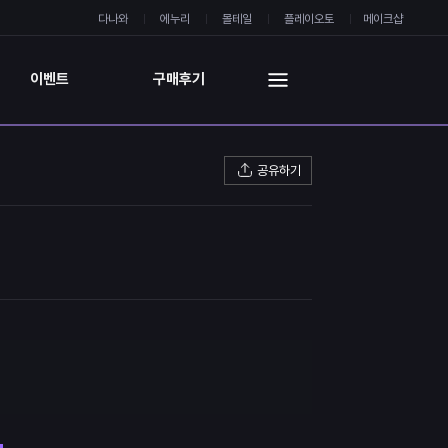
다나와
에누리
몰테일
플레이오토
메이크샵
이벤트
구매후기
공유하기