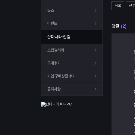
목록
신
뉴스
이벤트
댓글
(2)
샵다나와·싼컴
조립갤러리
구매후기
기업 구매상담 후기
공지사항