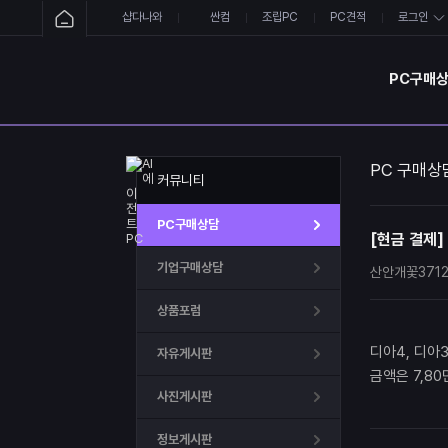
샵다나와
싼컴
조립PC
PC견적
로그인
PC구매
PC 구매상
커뮤니티
PC구매상담
[현금 결제]
기업구매상담
산안개꽃371
상품포럼
디아4, 디아
자유게시판
금액은 7,8
사진게시판
정보게시판