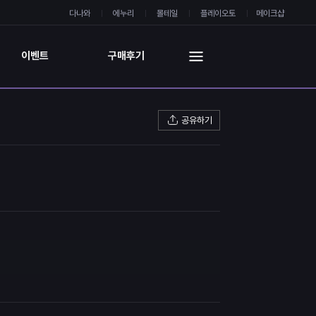
다나와
에누리
몰테일
플레이오토
메이크샵
이벤트
구매후기
공유하기