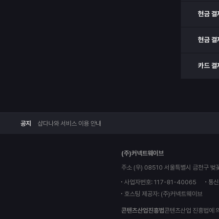
현금 결
현금 결
카드 결
공지
샵다나와 서비스 이용 안내
(주)커넥트웨이브
주소 (우) 08510 서울특별시 금천구 벚
사업자번호: 117-81-40065
통신
호스팅 제공자: (주)커넥트웨이브
콘텐츠산업진흥법
콘텐츠산업 진흥법에 