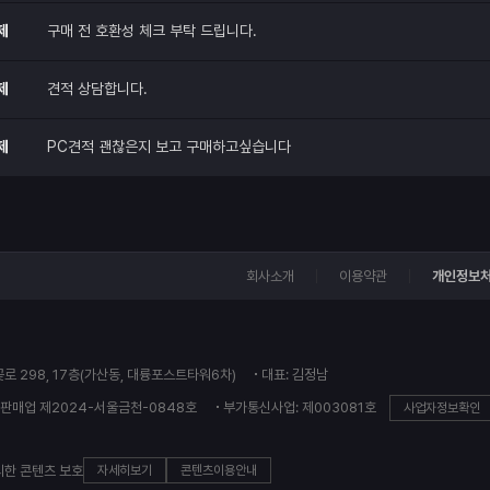
제
구매 전 호환성 체크 부탁 드립니다.
제
견적 상담합니다.
제
PC견적 괜찮은지 보고 구매하고싶습니다
회사소개
이용약관
개인정보
꽃로 298, 17층(가산동, 대륭포스트타워6차)
대표: 김정남
판매업 제2024-서울금천-0848호
부가통신사업: 제003081호
사업자정보확인
의한 콘텐츠 보호
자세히보기
콘텐츠이용안내