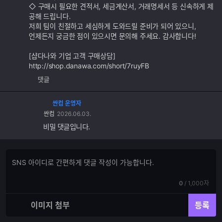
◇ 구매시 필요한 견적서, 세금계산서, 거래명세서 등 신속하게 제
공해 드립니다.
저희 팀이 친절하고 세심하게 도와드릴 준비가 되어 있으니,
언제든지 궁금한 점이 있으시면 문의해 주세요. 감사합니다!
[샵다나와 기업 고객 구매상담]
http://shop.danawa.com/short/7ruyFB
댓글
싼컴 운영자
싼컴
2026.06.03.
비밀 댓글입니다.
댓
댓
글
글
쓰
입
기
현
전
0
/
1,000자
력
재
체
입
입
이미지 첨부
등록
력
력