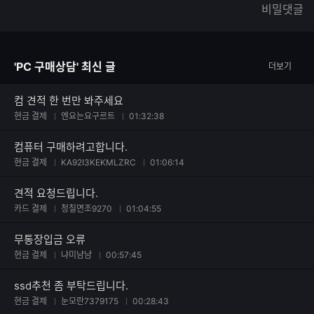
한
가
비밀댓글
글
능
자
한
수
글
자
'PC 구매상담' 최신 글
더보기
수
컴 견적 한 번만 봐주세요
현금 결제
엔요는요구르트
01:32:38
컴퓨터 구매하려고합니다.
현금 결제
KA92I3KEKMLZRC
01:06:14
견적 요청드립니다.
카드 결제
청칠면조9270
01:04:55
무통장입금 오류
현금 결제
냐미냠냠
00:57:45
ssd추천 좀 부탁드립니다.
현금 결제
눈모란7379175
00:28:43