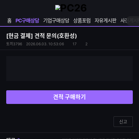
확
샵
마
장
다
이
영
나
페
홈
PC구매상담
기업구매상담
상품포럼
자유게시판
사진게시
역
와
이
펼
열
지
쳐
보
기
열
[현금 결제]
견적 문의(호환성)
기
기
S
조
토끼3796
2026.06.03. 10:53:06
17
2
댓
N
회
글
S
수
수
공
유
하
기
견적 구매하기
신고