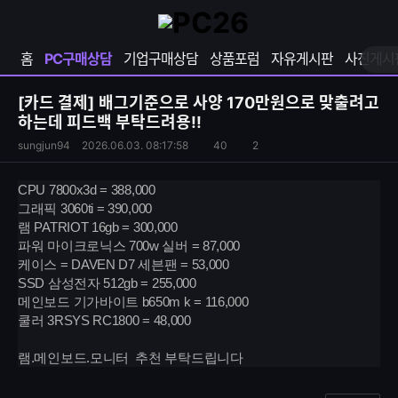
확
샵
마
장
다
이
영
나
페
홈
PC구매상담
기업구매상담
상품포럼
자유게시판
사진게시
역
와
이
펼
열
지
쳐
보
기
열
[카드 결제]
배그기준으로 사양 170만원으로 맞출려고
기
기
하는데 피드백 부탁드려용!!
S
조
sungjun94
2026.06.03. 08:17:58
40
2
댓
N
회
글
S
수
수
CPU 7800x3d = 388,000
공
그래픽 3060ti = 390,000
유
램 PATRIOT 16gb = 300,000
하
파워 마이크로닉스 700w 실버 = 87,000
기
케이스 = DAVEN D7 세븐팬 = 53,000
SSD 삼성전자 512gb = 255,000
메인보드 기가바이트 b650m k = 116,000
쿨러 3RSYS RC1800 = 48,000
램.메인보드.모니터 추천 부탁드립니다