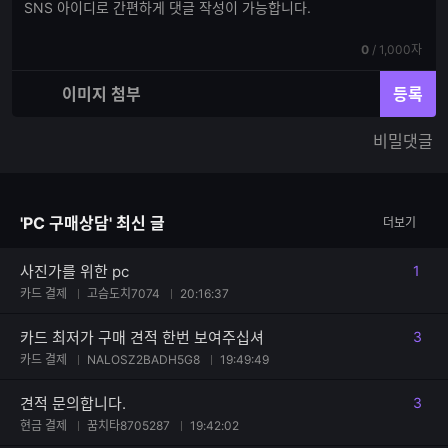
댓
글
글
쓰
입
기
현
전
0
/
1,000자
력
재
체
입
입
이미지 첨부
등록
력
력
한
가
비밀댓글
글
능
자
한
수
글
자
'PC 구매상담' 최신 글
더보기
수
사진가를 위한 pc
1
댓글
카드 결제
고슴도치7074
20:16:37
카드 최저가 구매 견적 한번 보여주십셔
3
댓글
카드 결제
NALOSZ2BADH5G8
19:49:49
견적 문의합니다.
3
댓글
현금 결제
꿈치타8705287
19:42:02