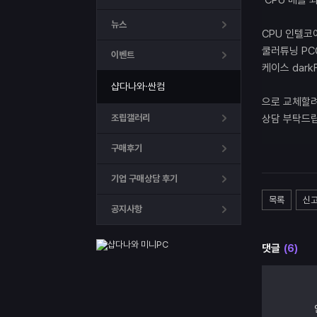
CPU 배틀
뉴스
CPU 인텔코
쿨러튜닝 PCC
이벤트
케이스 dark
샵다나와·싼컴
으로 교체할
조립갤러리
상담 부탁드
구매후기
기업 구매상담 후기
목록
신
공지사항
댓글
(6)