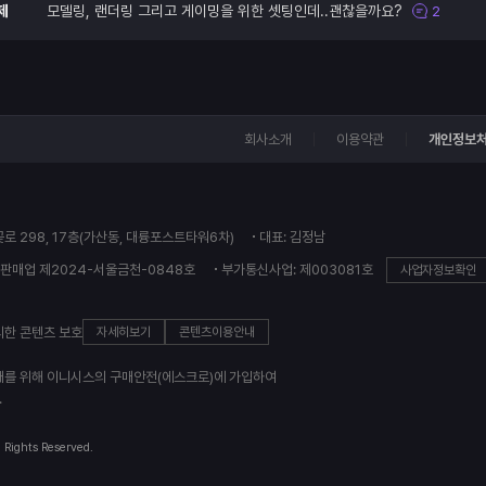
제
모델링, 랜더링 그리고 게이밍을 위한 셋팅인데..괜찮을까요?
2
회사소개
이용약관
개인정보
꽃로 298, 17층(가산동, 대륭포스트타워6차)
대표: 김정남
판매업 제2024-서울금천-0848호
부가통신사업: 제003081호
사업자정보확인
의한 콘텐츠 보호
자세히보기
콘텐츠이용안내
래를 위해 이니시스의 구매안전(에스크로)에 가입하여
.
l Rights Reserved.