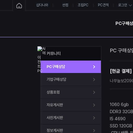
샵다나와
싼컴
조립PC
PC견적
로그인
PC구매
PC 구매상
커뮤니티
PC구매상담
[현금 결제]
기업구매상담
나무늘보209
상품포럼
1060 6gb
자유게시판
DDR3 32G
사진게시판
I5 4690
SSD 120GB
정보게시판