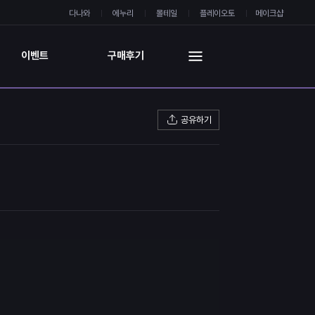
다나와
에누리
몰테일
플레이오토
메이크샵
이벤트
구매후기
공유하기