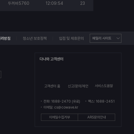
두꺼비5760
12:09:54
23
처리방침
청소년 보호정책
입점 및 제휴문의
다나와 고객센터
서비스도움말
고객센터 홈
신고/문의/제안
전화: 1688-2470 (유료)
팩스: 1688-2451
이메일: cs@cowave.kr
이메일수집거부
ARS문의안내