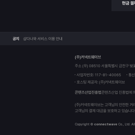
현금 결
공지
샵다나와 서비스 이용 안내
(주)커넥트웨이브
주소 (우) 08510 서울특별시 금천구 벚
사업자번호: 117-81-40065
통신
호스팅 제공자: (주)커넥트웨이브
콘텐츠산업진흥법
콘텐츠산업 진흥법에 
(주)커넥트웨이브는 고객님의 안전한 거
고객님의 결제 대금을 보호하고 있습니다
Copyright ©
connectwave
Co., Ltd. Al