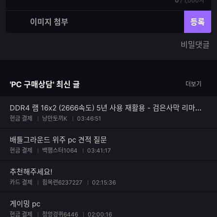
기
0
/
1,000자
력
재
체
입
입
이미지 첨부
등록
력
력
한
가
비밀댓글
글
능
자
한
수
글
자
'PC 구매상담' 최신 글
더보기
수
DDR4 램 16x2 (2666속도) 5년 사용 재활용 - 검은사막 리마스터 등 고사양 게임 컴퓨터 견적 문의입니다.
현금 결제
낭만토끼K
03:46:51
배틀그라운드 위주 pc 견적 질문
현금 결제
백햄스터1064
03:41:17
추천해주세요!
카드 결제
힘목련6237227
02:15:36
게이밍 pc
현금 결제
청엉겅퀴6446
02:00:16