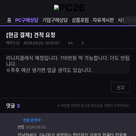
확
샵
마
장
다
이
영
나
페
홈
PC구매상담
기업구매상담
상품포럼
자유게시판
사진게시
역
와
이
펼
열
지
쳐
보
기
열
[현금 결제]
견적 요청
기
기
S
조
헤지스님
2026.06.02. 16:20:01
44
3
댓
N
회
글
S
수
수
리니지클래식 예정입니다. 115만원 딱 가능합니다. 더도 안됩
공
니다.
유
ㅇ추후 예산 생기면 업글 생각도 있습니다.
하
기
신고
댓글
3
※ 미인증 업체의 광고성 홍보글을 각별히 주의하세요.
싼컴 운영자
댓
싼컴
2026.06.02.
글
추
안녕하세요. 다나와가 운영하는 합리적인 가격의 컴퓨터 전문몰