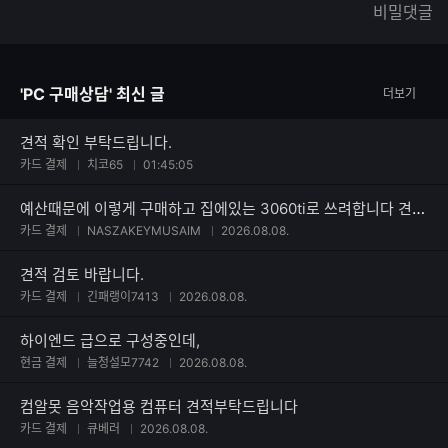
비밀댓글
글
능
자
한
수
글
자
'PC 구매상담' 최신 글
더보기
수
견적 확인 부탁드립니다.
카드 결제
치코65
01:45:05
예산때문에 이렇게 구매하고 집에있는 3060ti로 쓰려합니다 견적부탁드려요
카드 결제
NASZAKEYMUSAIM
2026.08.08.
견적 검토 바랍니다.
카드 결제
긴패랭이7413
2026.08.08.
하이엔드 급으로 구성중인데,
현금 결제
늘청설모7742
2026.08.08.
컴알못 음악작업용 컴퓨터 견적부탁드립니다
카드 결제
큐베러
2026.08.08.