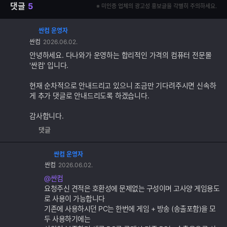
댓글
5
※ 미인증 업체의 광고성 홍보글을 각별히 주의하세요.
싼컴 운영자
댓
싼컴
2026.06.02.
글
추
안녕하세요. 다나와가 운영하는 합리적인 가격의 컴퓨터 전문몰
가
'싼컴' 입니다.
기
능
현재 순차적으로 안내드리고 있으니 조금만 기다려주시면 신속하
게 추가 댓글로 안내드리도록 하겠습니다.
감사합니다.
댓글
싼컴 운영자
댓
싼컴
2026.06.02.
글
추
@싼컴
가
요청주신 견적은 호환성에 문제없는 구성이며 고사양 게임용도
기
로 사용이 가능합니다
능
기존에 사용하시던 PC는 한번에 게임 + 방송 (송출포함)을 모
두 사용하기에는