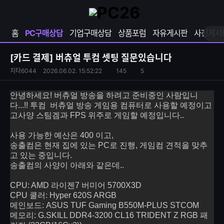
확
샵
마
장
다
이
영
나
페
홈
PC구매상담
기업구매상담
상품포럼
자유게시판
사진게시
역
와
이
펼
열
지
쳐
보
기
열
[카드 결제]
버츄얼 투컴 셋팅 질문있습니다
기
기
S
조
치타6044
2026.06.02. 15:52:22
145
5
댓
N
회
글
S
수
수
안녕하세요! 버츄얼 방송을 하려고 준비중인 사람입니
공
다...!! 투컴 버츄얼 방송 게임용 컴퓨터로 사용할 예정이고
유
고사양 스팀겜과 FPS 위주로 게임할 예정입니다..
하
기
사용 가능한 예산은 400 이고,
송출컴은 현재 집에 있는 PC로 진행, 게임컴 견적을 맞추
고 있는 중입니다.
송출컴의 사양이 아래와 같은데..
CPU: AMD 라이젠7 버미어 5700X3D
CPU 쿨러: Hyper 620S ARGB
메인보드: ASUS TUF Gaming B550M-PLUS STCOM
메모리: G.SKILL DDR4-3200 CL16 TRIDENT Z RGB 패