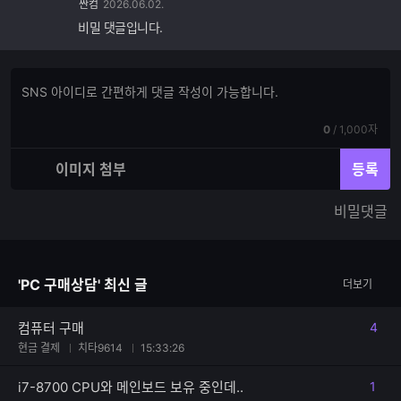
싼컴
2026.06.02.
비밀 댓글입니다.
댓
댓
글
글
쓰
입
기
현
전
0
/
1,000자
력
재
체
입
입
이미지 첨부
등록
력
력
한
가
비밀댓글
글
능
자
한
수
글
자
'PC 구매상담' 최신 글
더보기
수
컴퓨터 구매
4
댓글
현금 결제
치타9614
15:33:26
i7-8700 CPU와 메인보드 보유 중인데..
1
댓글