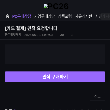
확
샵
마
장
다
이
영
나
페
홈
PC구매상담
기업구매상담
상품포럼
자유게시판
사진게시
역
와
이
펼
열
지
쳐
보
기
열
[카드 결제]
견적 요청합니다
기
기
S
조
붉은털멧돼지
2026.06.02. 14:16:31
38
3
댓
N
회
글
S
수
수
공
유
하
기
견적 구매하기
신고