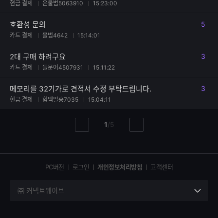
현금 결제
은물범5063910
15:23:00
호환성 문의
5
댓글
카드 결제
물범4642
15:14:01
2대 구매 하려구요
3
댓글
카드 결제
들문어4507931
15:11:22
메모리를 32기가로 견적서 수정 부탁드립니다.
3
댓글
현금 결제
힘백일홍7035
15:04:11
현
총
1
/
5
이
다
재
페
전
음
페
페
페
이
이
이
이
지
지
지
PC버전
로그인
개인정보처리방침
고객센터
지
㈜ 커넥트웨이브
세
부
정