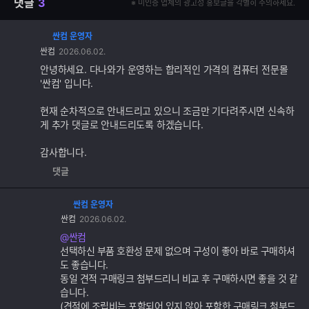
댓글
3
※ 미인증 업체의 광고성 홍보글을 각별히 주의하세요.
싼컴 운영자
댓
싼컴
2026.06.02.
글
추
안녕하세요. 다나와가 운영하는 합리적인 가격의 컴퓨터 전문몰
가
'싼컴' 입니다.
기
능
현재 순차적으로 안내드리고 있으니 조금만 기다려주시면 신속하
게 추가 댓글로 안내드리도록 하겠습니다.
감사합니다.
댓글
싼컴 운영자
댓
싼컴
2026.06.02.
글
추
@싼컴
가
선택하신 부품 호환성 문제 없으며 구성이 좋아 바로 구매하셔
기
도 좋습니다.
능
동일 견적 구매링크 첨부드리니 비교 후 구매하시면 좋을 것 같
습니다.
(견적에 조립비는 포함되어 있지 않아 포함한 구매링크 첨부드