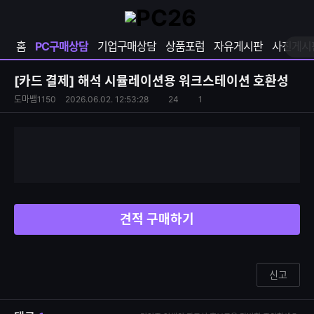
확
샵
마
장
다
이
영
나
페
홈
PC구매상담
기업구매상담
상품포럼
자유게시판
사진게시
역
와
이
펼
열
지
쳐
보
기
열
[카드 결제]
해석 시뮬레이션용 워크스테이션 호환성
기
기
S
조
도마뱀1150
2026.06.02. 12:53:28
24
1
댓
N
회
글
S
수
수
공
유
하
기
견적 구매하기
신고