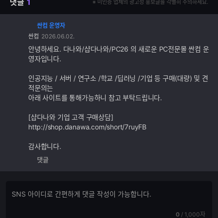
댓글
1
※ 미인증 업체의 광고성 홍보글을 각별히 주의하세요.
싼컴 운영자
댓
싼컴
2026.06.02.
글
추
안녕하세요. 다나와/샵다나와/PC26 의 새로운 PC전문몰 싼컴 운
가
영자입니다.
기
능
인공지능 / 서버 / 연구소 /학교 /딥러닝 /기업 등 구매(대량) 및 견
적문의는
아래 사이트를 통해가능하니 참고 부탁드립니다.
[샵다나와 기업 고객 구매상담]
http://shop.danawa.com/short/7ruyFB
감사합니다.
댓글
댓
댓
글
글
쓰
입
기
현
전
0
/
1,000자