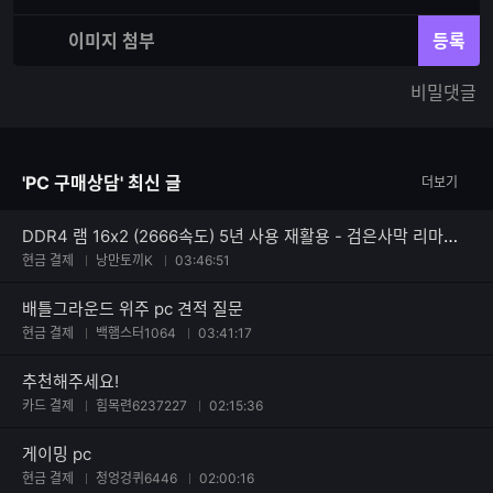
력
재
체
입
입
이미지 첨부
등록
력
력
한
가
비밀댓글
글
능
자
한
수
글
자
'PC 구매상담' 최신 글
더보기
수
DDR4 램 16x2 (2666속도) 5년 사용 재활용 - 검은사막 리마스터 등 고사양 게임 컴퓨터 견적 문의입니다.
현금 결제
낭만토끼K
03:46:51
배틀그라운드 위주 pc 견적 질문
현금 결제
백햄스터1064
03:41:17
추천해주세요!
카드 결제
힘목련6237227
02:15:36
게이밍 pc
현금 결제
청엉겅퀴6446
02:00:16