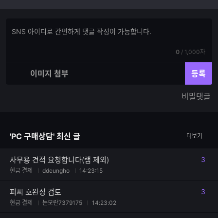
댓
댓
글
글
쓰
입
기
현
전
0
/
1,000자
력
재
체
입
입
이미지 첨부
등록
력
력
한
가
비밀댓글
글
능
자
한
수
글
자
'PC 구매상담' 최신 글
더보기
수
사무용 견적 요청합니다(램 제외)
3
댓글
현금 결제
ddeungho
14:23:15
피씨 호완성 검토
3
댓글
현금 결제
눈모란7379175
14:23:02