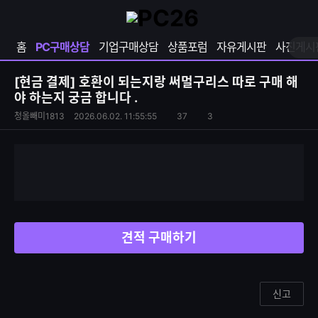
확
샵
마
장
다
이
영
나
페
홈
PC구매상담
기업구매상담
상품포럼
자유게시판
사진게시
역
와
이
펼
열
지
쳐
보
기
열
[현금 결제]
호환이 되는지랑 써멀구리스 따로 구매 해
기
기
야 하는지 궁금 합니다 .
S
조
청올빼미1813
2026.06.02. 11:55:55
37
3
댓
N
회
글
S
수
수
공
유
하
기
견적 구매하기
신고