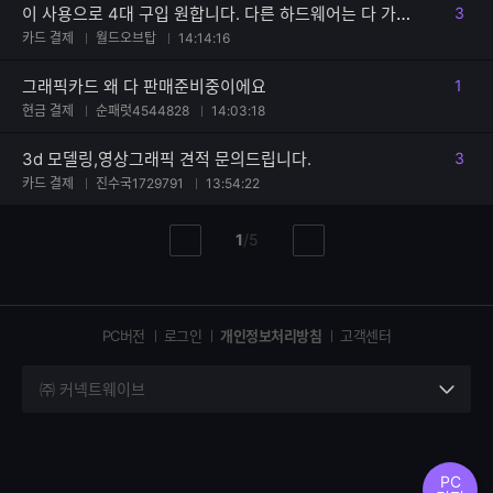
이 사용으로 4대 구입 원합니다. 다른 하드웨어는 다 가지고 있습니다.
3
댓글
카드 결제
월드오브탑
14:14:16
그래픽카드 왜 다 판매준비중이에요
1
댓글
현금 결제
순패럿4544828
14:03:18
3d 모델링,영상그래픽 견적 문의드립니다.
3
댓글
카드 결제
진수국1729791
13:54:22
현
총
1
/
5
이
다
재
페
전
음
페
페
페
이
이
이
이
지
지
지
PC버전
로그인
개인정보처리방침
고객센터
지
㈜ 커넥트웨이브
세
부
정
보
PC
열