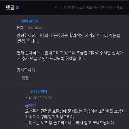
댓글
3
※ 미인증 업체의 광고성 홍보글을 각별히 주의하세요.
싼컴 운영자
댓
싼컴
2026.06.02.
글
추
안녕하세요. 다나와가 운영하는 합리적인 가격의 컴퓨터 전문몰
가
'싼컴' 입니다.
기
능
현재 순차적으로 안내드리고 있으니 조금만 기다려주시면 신속하
게 추가 댓글로 안내드리도록 하겠습니다.
감사합니다.
댓글
싼컴 운영자
댓
싼컴
2026.06.02.
글
추
@싼컴
가
요청주신 견적은 호환성에 문제없는 구성이며 조립비를 포함한
기
견적으로 구매링크 첨부드리며
능
구리스는 도포 후 출고되오니 구매시 참고 부탁드립니다.