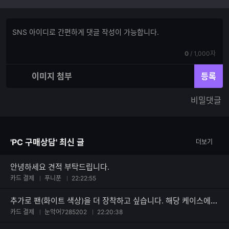
댓
댓
글
글
쓰
입
기
현
전
0
/
1,000자
력
재
체
입
입
이미지 첨부
등록
력
력
한
가
비밀댓글
글
능
자
한
수
글
자
'PC 구매상담' 최신 글
더보기
수
안녕하세요 견적 부탁드립니다.
카드 결제
푸니푼
22:22:55
추가로 팬(화이트 색상)을 더 장착하고 싶습니다. 해당 케이스에 맞는 팬을 추천해주시면 바로 구매 하겠습니다.
카드 결제
눈악어7285202
22:20:38