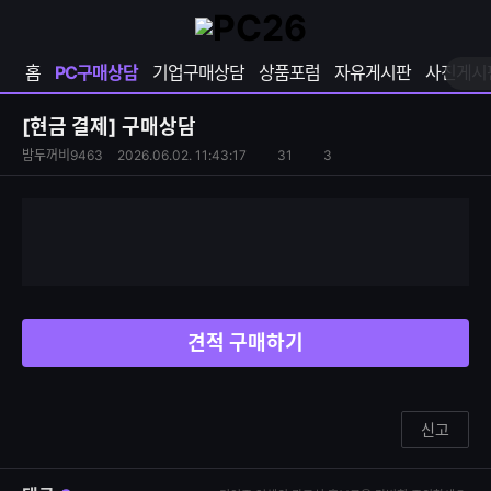
확
샵
마
장
다
이
영
나
페
홈
PC구매상담
기업구매상담
상품포럼
자유게시판
사진게시
역
와
이
펼
열
지
쳐
보
기
열
[현금 결제]
구매상담
기
기
S
조
밤두꺼비9463
2026.06.02. 11:43:17
31
3
댓
N
회
글
S
수
수
공
유
하
기
견적 구매하기
신고