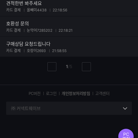
견적한번 봐주세요
카드 결제
올빼미4438
22:18:56
호환성 문의
카드 결제
눈악어7285202
22:18:21
구매상담 요청드립니다
카드 결제
호랑이2693
21:58:55
현
총
1
/
5
이
다
재
페
전
음
페
페
페
이
이
이
이
지
지
지
PC버전
로그인
개인정보처리방침
고객센터
지
㈜ 커넥트웨이브
세
부
정
보
PC
열