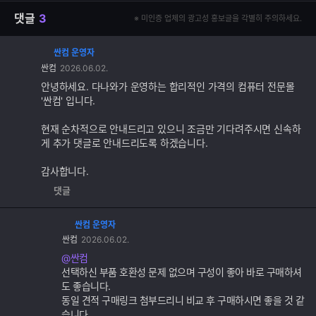
댓글
3
※ 미인증 업체의 광고성 홍보글을 각별히 주의하세요.
싼컴 운영자
댓
싼컴
2026.06.02.
글
추
안녕하세요. 다나와가 운영하는 합리적인 가격의 컴퓨터 전문몰
가
'싼컴' 입니다.
기
능
현재 순차적으로 안내드리고 있으니 조금만 기다려주시면 신속하
게 추가 댓글로 안내드리도록 하겠습니다.
감사합니다.
댓글
싼컴 운영자
댓
싼컴
2026.06.02.
글
추
@싼컴
가
선택하신 부품 호환성 문제 없으며 구성이 좋아 바로 구매하셔
기
도 좋습니다.
능
동일 견적 구매링크 첨부드리니 비교 후 구매하시면 좋을 것 같
습니다.