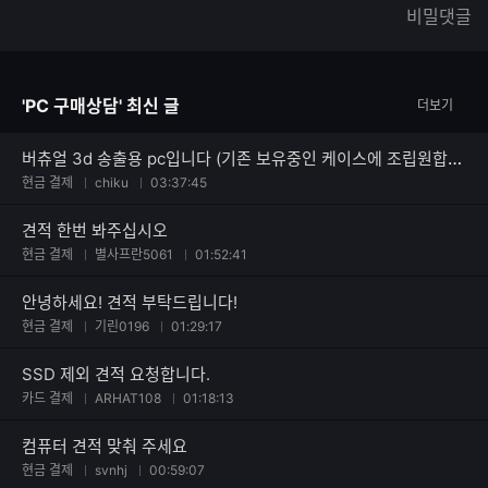
한
가
비밀댓글
글
능
자
한
수
글
자
'PC 구매상담' 최신 글
더보기
수
버츄얼 3d 송출용 pc입니다 (기존 보유중인 케이스에 조립원합니다)
현금 결제
chiku
03:37:45
견적 한번 봐주십시오
현금 결제
별사프란5061
01:52:41
안녕하세요! 견적 부탁드립니다!
현금 결제
기린0196
01:29:17
SSD 제외 견적 요청합니다.
카드 결제
ARHAT108
01:18:13
컴퓨터 견적 맞춰 주세요
현금 결제
svnhj
00:59:07