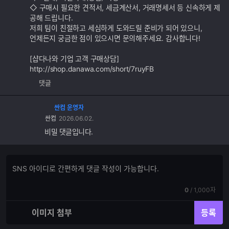
◇ 구매시 필요한 견적서, 세금계산서, 거래명세서 등 신속하게 제
공해 드립니다.
저희 팀이 친절하고 세심하게 도와드릴 준비가 되어 있으니,
언제든지 궁금한 점이 있으시면 문의해주세요. 감사합니다!
[샵다나와 기업 고객 구매상담]
http://shop.danawa.com/short/7ruyFB
댓글
싼컴 운영자
싼컴
2026.06.02.
비밀 댓글입니다.
댓
댓
글
글
쓰
입
기
현
전
0
/
1,000자
력
재
체
입
입
이미지 첨부
등록
력
력