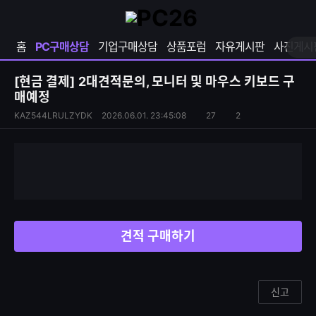
확
샵
마
장
다
이
영
나
페
홈
PC구매상담
기업구매상담
상품포럼
자유게시판
사진게시
역
와
이
펼
열
지
쳐
보
기
열
[현금 결제]
2대견적문의, 모니터 및 마우스 키보드 구
기
기
매예정
S
조
KAZ544LRULZYDK
2026.06.01. 23:45:08
27
2
댓
N
회
글
S
수
수
공
유
하
기
견적 구매하기
신고