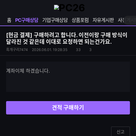
확
샵
마
장
다
이
영
나
페
홈
PC구매상담
기업구매상담
상품포럼
자유게시판
사진게시
역
와
이
펼
열
지
쳐
보
기
열
[현금 결제]
구매하려고 합니다. 이전이랑 구매 방식이
기
기
달라진 것 같은데 이대로 요청하면 되는건가요.
S
조
흑개구리7474
2026.06.01. 19:28:35
33
3
댓
N
회
글
S
수
수
공
계좌이체 하겠습니다.
유
하
기
견적 구매하기
신고