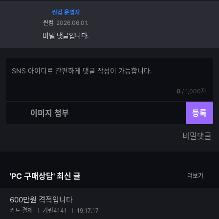
싼컴 운영자
싼컴
2026.06.01.
비밀 댓글입니다.
댓
댓
글
글
쓰
입
기
현
전
0
/
1,000자
력
재
체
입
입
이미지 첨부
등록
력
력
한
가
비밀댓글
글
능
자
한
수
글
자
'PC 구매상담' 최신 글
더보기
수
600만원 격적입니다
카드 결제
기린4141
19:17:17