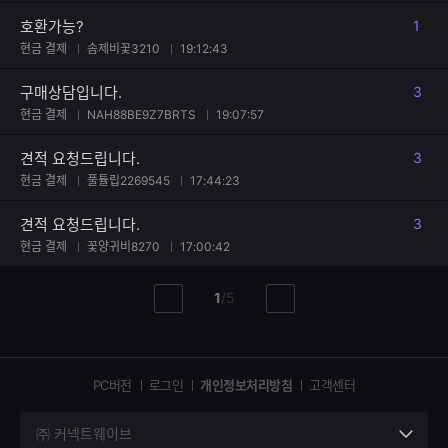
호환가능?
1
댓글
현금 결제
솜제비꽃3210
19:12:43
구매상담입니다.
3
댓글
현금 결제
NAH88BE9Z7BRTS
19:07:57
견적 요청드립니다.
3
댓글
현금 결제
풀튤립2269545
17:44:23
견적 요청드립니다.
3
댓글
현금 결제
꽃양귀비8270
17:00:42
현
총
1
/
5
이
다
재
페
전
음
페
페
페
이
이
이
이
지
지
지
PC버전
로그인
개인정보처리방침
고객센터
지
㈜ 커넥트웨이브
세