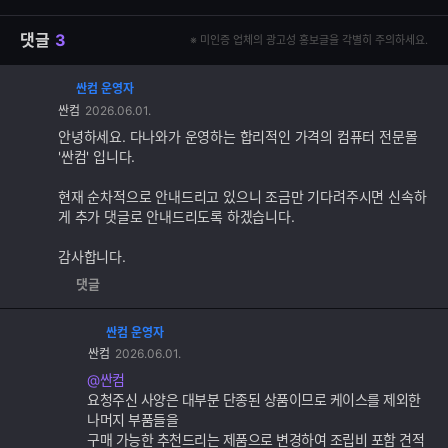
댓글
3
※ 미인증 업체의 광고성 홍보글을 각별히 주의하세요.
싼컴 운영자
댓
싼컴
2026.06.01.
글
추
안녕하세요. 다나와가 운영하는 합리적인 가격의 컴퓨터 전문몰
가
'싼컴' 입니다.
기
능
현재 순차적으로 안내드리고 있으니 조금만 기다려주시면 신속하
게 추가 댓글로 안내드리도록 하겠습니다.
감사합니다.
댓글
싼컴 운영자
댓
싼컴
2026.06.01.
글
추
@싼컴
가
요청주신 사양은 대부분 단종된 상품이므로 케이스를 제외한
기
나머지 부품들을
능
구매 가능한 추천드리는 제품으로 변경하여 조립비 포함 견적