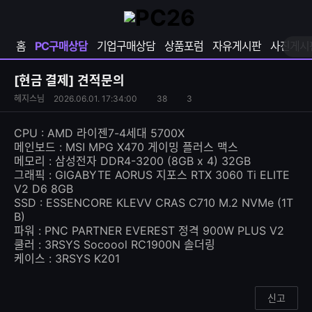
확
샵
마
장
다
이
영
나
페
홈
PC구매상담
기업구매상담
상품포럼
자유게시판
사진게시
역
와
이
펼
열
지
쳐
보
기
열
[현금 결제]
견적문의
기
기
S
조
헤지스님
2026.06.01. 17:34:00
38
3
댓
N
회
글
S
수
수
CPU : AMD 라이젠7-4세대 5700X
공
메인보드 : MSI MPG X470 게이밍 플러스 맥스
유
메모리 : 삼성전자 DDR4-3200 (8GB x 4) 32GB
하
그래픽 : GIGABYTE AORUS 지포스 RTX 3060 Ti ELITE
기
V2 D6 8GB
SSD : ESSENCORE KLEVV CRAS C710 M.2 NVMe (1T
B)
파워 : PNC PARTNER EVEREST 정격 900W PLUS V2
쿨러 : 3RSYS Socoool RC1900N 솔더링
케이스 : 3RSYS K201
신고