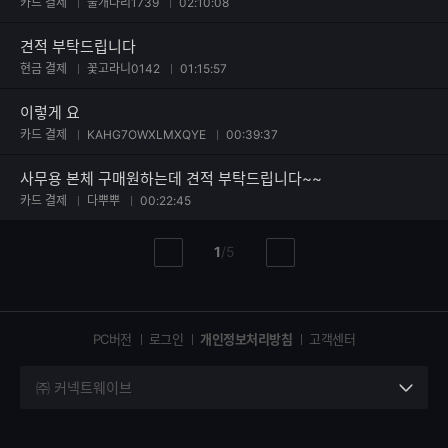
카드 결제
풀개나리1739
02:10:08
견적 부탁드립니다
현금 결제
꽃고라니0142
01:15:57
이렇게 요
카드 결제
KAHG7OWXLMXQYE
00:39:37
사무용 본체 구매원하는데 견적 부탁드립니다~~
카드 결제
다뿌뿌
00:22:45
현
총
1
/
5
이
다
재
페
전
음
페
페
페
이
이
이
이
지
지
지
PC버전
로그인
개인정보처리방침
고객센터
지
㈜ 커넥트웨이브
세
부
정