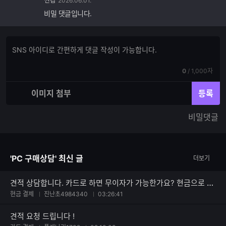
싼컴
2026.06.01.
비밀 댓글입니다.
댓
댓
글
글
쓰
입
기
현
전
0
/
1,000자
력
재
체
입
입
이미지 첨부
등록
력
력
한
가
비밀댓글
글
능
자
한
수
글
자
'PC 구매상담' 최신 글
더보기
수
견적 상담합니다. 카드로 하면 무이자가 가능한가요? 현금으로 하면 얼마까지 할인되나요?
현금 결제
진난초4984340
03:26:41
견적 요청 드립니다 !