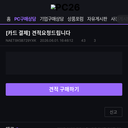
확
샵
마
장
다
이
영
나
페
홈
PC구매상담
기업구매상담
상품포럼
자유게시판
사진게시
역
와
이
펼
열
지
쳐
보
기
열
[카드 결제]
견적요청드립니다
기
기
S
조
NAET9X5B729YXK
2026.06.01. 16:46:12
43
3
댓
N
회
글
S
수
수
공
유
하
기
견적 구매하기
신고