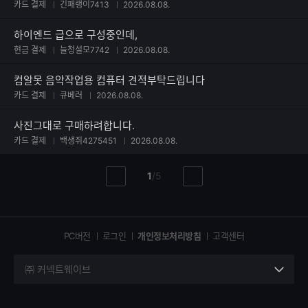
카드 결제
긴패랭이7413
2026.08.08.
하이엔드 급으로 구성중인데,
현금 결제
늘청설모7742
2026.08.08.
컴알못 음악작업용 컴퓨터 견적부탁드립니다
카드 결제
큐베러
2026.08.08.
사진그대로 구매하려합니다.
카드 결제
백생쥐4275451
2026.08.08.
현
총
1
/
5
이
다
재
페
전
음
페
페
페
이
이
이
이
지
지
지
PC버전
로그인
개인정보처리방침
고객센터
지
㈜ 커넥트웨이브
세
부
정