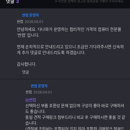
댓글
3
※ 미인증 업체의 광고성 홍보글을 각별히 주의하세요.
싼컴 운영자
댓
싼컴
2026.06.01.
글
추
안녕하세요. 다나와가 운영하는 합리적인 가격의 컴퓨터 전문몰
가
'싼컴' 입니다.
기
능
현재 순차적으로 안내드리고 있으니 조금만 기다려주시면 신속하
게 추가 댓글로 안내드리도록 하겠습니다.
감사합니다.
댓글
싼컴 운영자
댓
싼컴
2026.06.01.
글
추
@싼컴
가
선택하신 부품 호환성 문제 없으며 구성이 좋아 바로 구매하셔
기
도 좋습니다.
능
동일 견적 구매링크 첨부드리니 비교 후 구매하시면 좋을 것 같
습니다.
(견적에 조립비는 포함되어 있지 않아 포함한 구매링크 첨부드