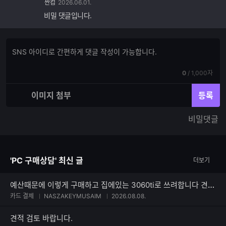
싼컴
2026.06.01.
비밀 댓글입니다.
댓
댓
글
글
쓰
입
기
현
전
0
/
1,000자
력
재
체
입
입
이미지 첨부
등록
력
력
한
가
비밀댓글
글
능
자
한
수
글
자
'PC 구매상담' 최신 글
더보기
수
예산때문에 이렇게 구매하고 집에있는 3060ti로 쓰려합니다 견적부탁드려요
카드 결제
NASZAKEYMUSAIM
2026.08.08.
견적 검토 바랍니다.