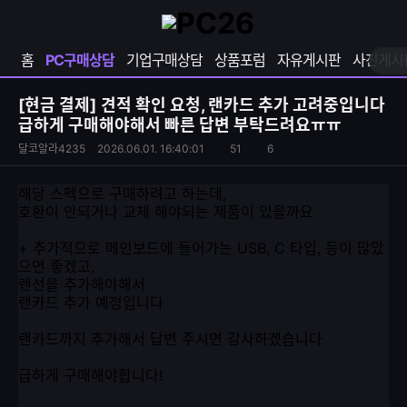
확
샵
마
장
다
이
영
나
페
홈
PC구매상담
기업구매상담
상품포럼
자유게시판
사진게시
역
와
이
펼
열
지
쳐
보
기
열
[현금 결제]
견적 확인 요청, 랜카드 추가 고려중입니다
기
기
급하게 구매해야해서 빠른 답변 부탁드려요ㅠㅠ
S
조
달코알라4235
2026.06.01. 16:40:01
51
6
댓
N
회
글
S
수
수
해당 스펙으로 구매하려고 하는데,
공
호환이 안되거나 교체 해야되는 제품이 있을까요
유
하
+ 추가적으로 메인보드에 들어가는 USB, C 타입, 등이 많았
기
으면 좋겠고,
랜선을 추가해야해서
랜카드 추가 예정입니다
랜카드까지 추가해서 답변 주시면 감사하겠습니다
급하게 구매해야합니다!