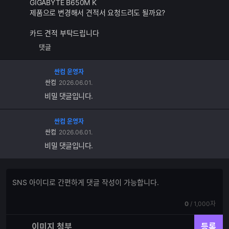
GIGABYTE B650M K
제품으로 변경해서 견적서 요청드려도 될까요?
카드 견적 부탁드립니다
댓글
싼컴 운영자
싼컴
2026.06.01.
비밀 댓글입니다.
싼컴 운영자
싼컴
2026.06.01.
비밀 댓글입니다.
댓
댓
글
글
쓰
입
기
현
전
0
/
1,000자
력
재
체
입
입
이미지 첨부
등록