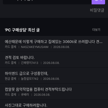
력
력
한
가
비밀댓글
글
능
자
한
수
글
자
'PC 구매상담' 최신 글
더보기
수
예산때문에 이렇게 구매하고 집에있는 3060ti로 쓰려합니다 견적부탁드려요
카드 결제
NASZAKEYMUSAIM
2026.08.08.
견적 검토 바랍니다.
카드 결제
긴패랭이7413
2026.08.08.
하이엔드 급으로 구성중인데,
현금 결제
늘청설모7742
2026.08.08.
컴알못 음악작업용 컴퓨터 견적부탁드립니다
카드 결제
큐베러
2026.08.08.
사진그대로 구매하려합니다.