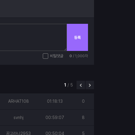
등록
비밀댓글
0
/ 1,000자
1
/
5
ARHAT108
01:18:13
0
svnhj
00:59:07
8
꿈고라니2953
00:50:04
5