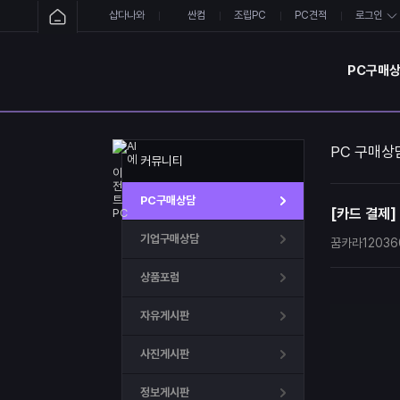
샵다나와
싼컴
조립PC
PC견적
로그인
PC구매
PC 구매상
커뮤니티
PC구매상담
[카드 결제]
기업구매상담
꿈카라12036
상품포럼
자유게시판
사진게시판
정보게시판