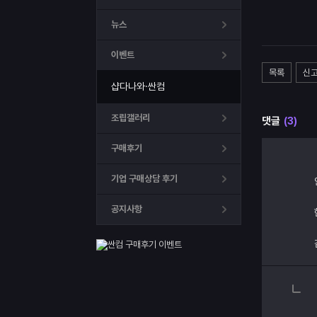
뉴스
이벤트
목록
신
샵다나와·싼컴
조립갤러리
댓글
(3)
구매후기
기업 구매상담 후기
공지사항