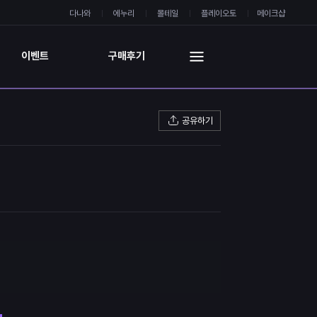
다나와
에누리
몰테일
플레이오토
메이크샵
이벤트
구매후기
공유하기