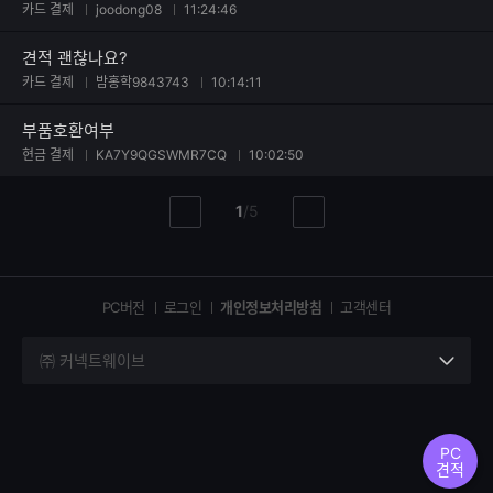
카드 결제
joodong08
11:24:46
견적 괜찮나요?
카드 결제
밤홍학9843743
10:14:11
부품호환여부
현금 결제
KA7Y9QGSWMR7CQ
10:02:50
현
총
1
/
5
이
다
재
페
전
음
페
페
페
이
이
이
이
지
지
지
PC버전
로그인
개인정보처리방침
고객센터
지
㈜ 커넥트웨이브
세
부
정
보
PC
열
견적
기