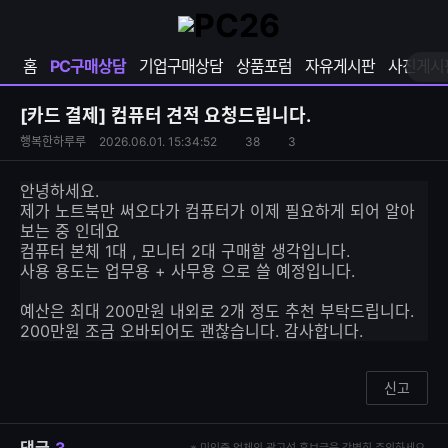
확
샵
마
장
다
이
영
나
페
홈
PC구매상담
기업구매상담
상품포럼
자유게시판
사진게시
역
와
이
펼
열
지
쳐
보
기
열
[카드 결제]
컴퓨터 견적 요청드립니다.
기
기
S
조
행복한하루루
2026.06.01. 15:34:52
38
3
댓
N
회
글
S
수
수
안녕하세요.
공
제가 노트북만 써오다가 컴퓨터가 이제 필요하게 되어 알아
유
보는 중 인데요
하
컴퓨터 본체 1대 , 모니터 2대 구매할 생각입니다.
기
사용 용도는 업무용 + 사무용 으로 쓸 예정입니다.
예산은 최대 200만원 내외로 2개 정도 추천 부탁드립니다.
200만원 조금 오바되어도 괜찮습니다. 감사합니다.
신고