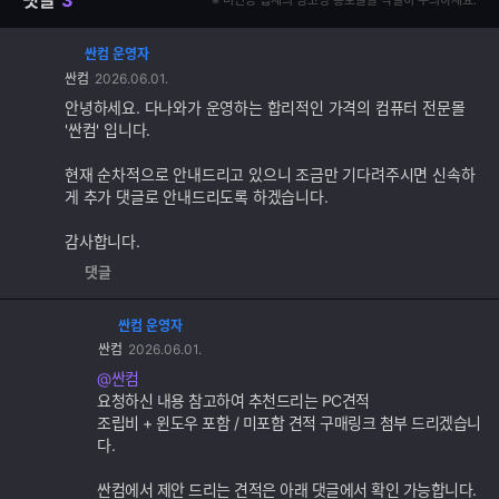
댓글
3
※ 미인증 업체의 광고성 홍보글을 각별히 주의하세요.
싼컴 운영자
댓
싼컴
2026.06.01.
글
추
안녕하세요. 다나와가 운영하는 합리적인 가격의 컴퓨터 전문몰
가
'싼컴' 입니다.
기
능
현재 순차적으로 안내드리고 있으니 조금만 기다려주시면 신속하
게 추가 댓글로 안내드리도록 하겠습니다.
감사합니다.
댓글
싼컴 운영자
댓
싼컴
2026.06.01.
글
추
@싼컴
가
요청하신 내용 참고하여 추천드리는 PC견적
기
조립비 + 윈도우 포함 / 미포함 견적 구매링크 첨부 드리겠습니
능
다.
싼컴에서 제안 드리는 견적은 아래 댓글에서 확인 가능합니다.