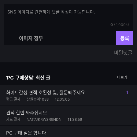
댓
댓
글
글
쓰
입
기
현
전
0
/
1,000자
력
재
체
입
입
이미지 첨부
등록
력
력
한
가
비밀댓글
글
능
자
한
수
글
자
'PC 구매상담' 최신 글
더보기
수
화이트감성 견적 호환성 및, 질문봐주세요
1
댓글
현금 결제
산원숭이1088
12:05:05
견적 한번 봐주십시오
카드 결제
NAT7JKRW3R9NDN
11:38:59
PC 구매 질문 합니다