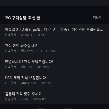
자
한
수
글
자
'PC 구매상담' 최신 글
더보기
수
버츄얼 3d 송출용 pc입니다 (기존 보유중인 케이스에 조립원합니다)
현금 결제
chiku
03:37:45
견적 한번 봐주십시오
현금 결제
별사프란5061
01:52:41
안녕하세요! 견적 부탁드립니다!
현금 결제
기린0196
01:29:17
SSD 제외 견적 요청합니다.
카드 결제
ARHAT108
01:18:13
컴퓨터 견적 맞춰 주세요
현금 결제
svnhj
00:59:07