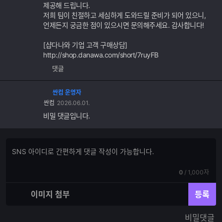
제공해 드립니다.
저희 팀이 친절하고 세심하게 도와드릴 준비가 되어 있으니,
언제든지 궁금한 점이 있으시면 문의해주세요. 감사합니다!
[샵다나와 기업 고객 구매상담]
http://shop.danawa.com/short/7ruyFB
댓글
싼컴 운영자
싼컴
2026.06.01.
비밀 댓글입니다.
댓
댓
글
글
쓰
입
기
현
전
0
/
1,000자
력
재
체
입
입
이미지 첨부
등록
력
력
한
가
비밀댓글
글
능