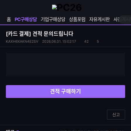
확
샵
마
장
다
이
영
나
페
홈
PC구매상담
기업구매상담
상품포럼
자유게시판
사진게시
역
와
이
펼
열
지
쳐
보
기
열
[카드 결제]
견적 문의드립니다
기
기
S
조
KAXH6XAKN4E2SV
2026.06.01. 15:02:17
42
5
댓
N
회
글
S
수
수
공
유
하
기
견적 구매하기
신고