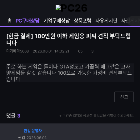
확
샵
마
장
다
이
영
나
페
홈
PC구매상담
기업구매상담
상품포럼
자유게시판
사진게시
역
와
이
펼
열
지
쳐
보
기
열
[현금 결제]
100만원 이하 게임용 피씨 견적 부탁드립
기
기
니다
S
조
미거베라5668
2026.06.01. 14:02:21
65
3
댓
N
회
글
S
수
수
주로 하는 게임은 롤이나 GTA정도고 가끔씩 배그같은 고사
공
양게임들 할것 같습니다 100으로 가능한 가성비 견적부탁드
유
립니다
하
기
신고
댓글
3
※ 미인증 업체의 광고성 홍보글을 각별히 주의하세요.
싼컴 운영자
댓
싼컴
2026.06.01.
글