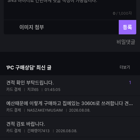
글
글
쓰
입
기
현
전
0
/
1,000자
력
재
체
입
입
이미지 첨부
등록
력
력
한
가
비밀댓글
글
능
자
한
수
글
자
'PC 구매상담' 최신 글
더보기
수
견적 확인 부탁드립니다.
1
댓글
카드 결제
치코65
01:45:05
예산때문에 이렇게 구매하고 집에있는 3060ti로 쓰려합니다 견적부탁드려요
카드 결제
NASZAKEYMUSAIM
2026.08.08.
견적 검토 바랍니다.
카드 결제
긴패랭이7413
2026.08.08.