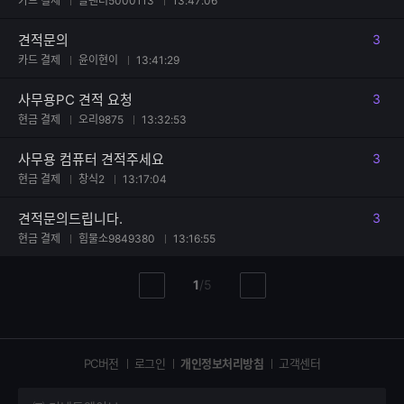
카드 결제
들팬더5000113
13:47:06
견적문의
3
댓글
카드 결제
윤이현이
13:41:29
사무용PC 견적 요청
3
댓글
현금 결제
오리9875
13:32:53
사무용 컴퓨터 견적주세요
3
댓글
현금 결제
창식2
13:17:04
견적문의드립니다.
3
댓글
현금 결제
힘물소9849380
13:16:55
현
총
1
/
5
이
다
재
페
전
음
페
페
페
이
이
이
이
지
지
지
PC버전
로그인
개인정보처리방침
고객센터
지