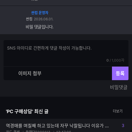
싼컴 운영자
싼컴
2026.06.01.
비밀 댓글입니다.
댓
댓
글
글
쓰
입
기
현
전
0
/
1,000자
력
재
체
입
입
이미지 첨부
등록
력
력
한
가
비밀댓글
글
능
자
한
수
글
자
'PC 구매상담' 최신 글
더보기
수
역경매를 며칠째 하고 있는데 자꾸 낙찰됩니다 이유가 뭔가요?
3
댓글