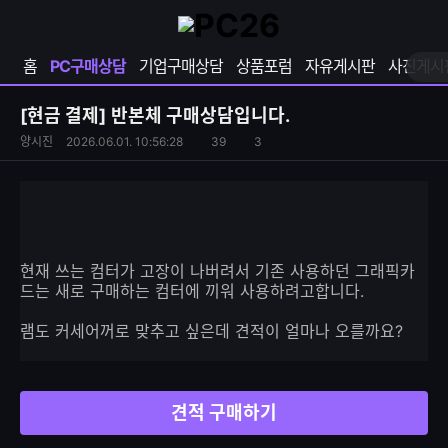
확
샵
마
장
다
이
영
나
페
홈
PC구매상담
기업구매상담
상품포럼
자유게시판
사진게시
역
와
이
펼
열
지
쳐
보
기
열
[현금 결제]
반본체 구매상담입니다.
기
기
S
조
양시진
2026.06.01. 10:56:28
39
3
댓
N
회
글
S
수
수
공
유
하
기
현재 쓰는 컴터가 고장이 나버려서 기존 사용하던 그래픽카
드는 새로 구매하는 컴터에 끼워 사용하려고합니다.
램도 커세어꺼로 맞추고 싶은데 견적이 얼마나 오를까요?
견적 구매하기