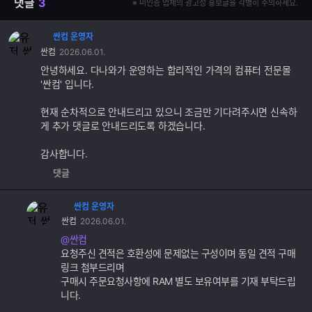
댓글
3
※ 미인증 업체의 광고성 홍보글을 각별히 주의하세요.
싼컴 운영자
댓
싼컴
2026.06.01.
글
추
안녕하세요. 다나와가 운영하는 합리적인 가격의 컴퓨터 전문몰
가
'싼컴' 입니다.
기
능
현재 순차적으로 안내드리고 있으니 조금만 기다려주시면 신속하
게 추가 댓글로 안내드리도록 하겠습니다.
감사합니다.
댓글
싼컴 운영자
댓
싼컴
2026.06.01.
글
추
@싼컴
가
요청주신 견적은 호환성에 문제없는 구성이며 동일 견적 구매
기
링크 첨부드리며
능
구매시 주문요청사항에 RAM 별도 보유여부를 기재 부탁드립
니다.