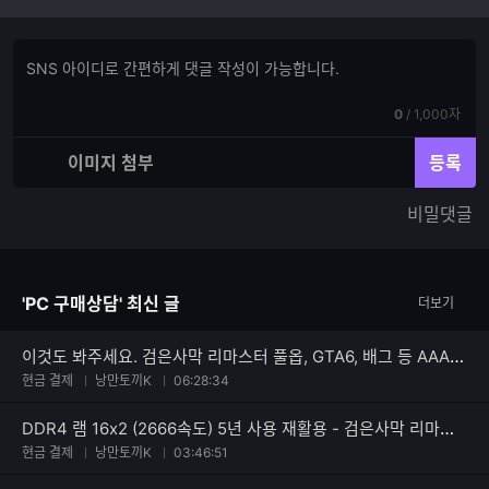
댓
댓
글
글
쓰
입
기
현
전
0
/
1,000자
력
재
체
입
입
이미지 첨부
등록
력
력
한
가
비밀댓글
글
능
자
한
수
글
자
'PC 구매상담' 최신 글
더보기
수
이것도 봐주세요. 검은사막 리마스터 풀옵, GTA6, 배그 등 AAA게임, 방송 등 문제 없겠죠?
현금 결제
낭만토끼K
06:28:34
DDR4 램 16x2 (2666속도) 5년 사용 재활용 - 검은사막 리마스터 등 고사양 게임 컴퓨터 견적 문의입니다.
현금 결제
낭만토끼K
03:46:51