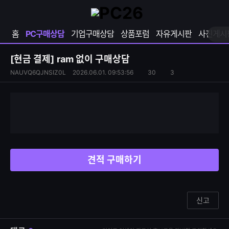
확
샵
마
장
다
이
영
나
페
홈
PC구매상담
기업구매상담
상품포럼
자유게시판
사진게시
역
와
이
펼
열
지
쳐
보
기
열
[현금 결제]
ram 없이 구매상담
기
기
S
조
NAUVQ6QJNSIZ0L
2026.06.01. 09:53:56
30
3
댓
N
회
글
S
수
수
공
유
하
기
견적 구매하기
신고