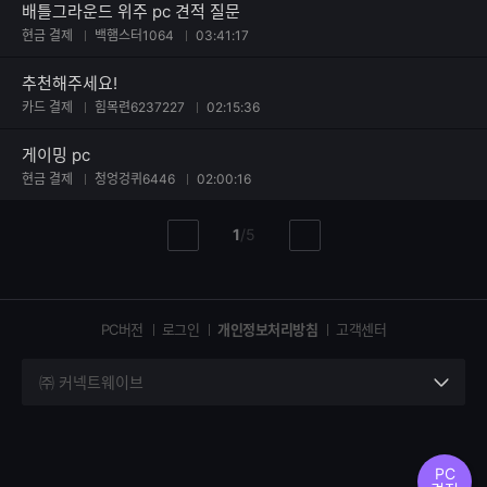
배틀그라운드 위주 pc 견적 질문
현금 결제
백햄스터1064
03:41:17
추천해주세요!
카드 결제
힘목련6237227
02:15:36
게이밍 pc
현금 결제
청엉겅퀴6446
02:00:16
현
총
1
/
5
이
다
재
페
전
음
페
페
페
이
이
이
이
지
지
지
PC버전
로그인
개인정보처리방침
고객센터
지
㈜ 커넥트웨이브
세
부
정
보
PC
열