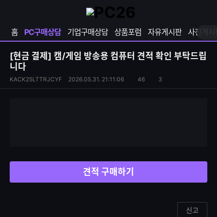
확
샵
마
장
다
이
영
나
페
홈
PC구매상담
기업구매상담
상품포럼
자유게시판
사진게시
역
와
이
펼
열
지
쳐
보
기
열
[현금 결제]
캠/게임 방송용 컴퓨터 견적 확인 부탁드립
기
기
니다
S
조
KACK25LTTRJCYF
2026.05.31. 21:11:06
46
3
댓
N
회
글
S
수
수
공
유
하
기
견적 구매하기
신고