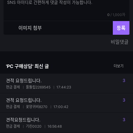
댓
글
글
쓰
입
기
현
전
0
/
1,000자
력
재
체
입
입
이미지 첨부
등록
력
력
한
가
비밀댓글
글
능
자
한
수
글
자
'PC 구매상담' 최신 글
더보기
수
견적 요청드립니다.
3
댓글
현금 결제
풀튤립2269545
17:44:23
견적 요청드립니다.
3
댓글
현금 결제
꽃양귀비8270
17:00:42
견적요청드립니다.
3
댓글
현금 결제
기린0020
16:56:48