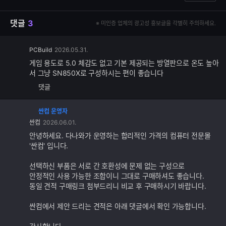
댓글
3
※ 미인증 업체의 광고성 홍보글을 각별히 주의하세요.
댓
PCBuild
2026.05.31.
글
게임 용도로 5.0 체감도 없고 기본 제공되는 방열판으로 온도 높아
추
서 그냥 SN850X로 구성하시는 편이 좋습니다
가
댓글
기
능
싼컴 운영자
댓
싼컴
2026.06.01.
글
추
안녕하세요. 다나와가 운영하는 합리적인 가격의 컴퓨터 전문몰
가
'싼컴' 입니다.
기
능
선택하신 부품은 서로 간 호환성에 문제 없는 구성으로
안정적인 사용 가능한 조합이니 그대로 구매하셔도 좋습니다.
동일 견적 구매링크 첨부드리니 비교 후 구매하시기 바랍니다.
싼컴에서 제안 드리는 견적은 아래 댓글에서 확인 가능합니다.