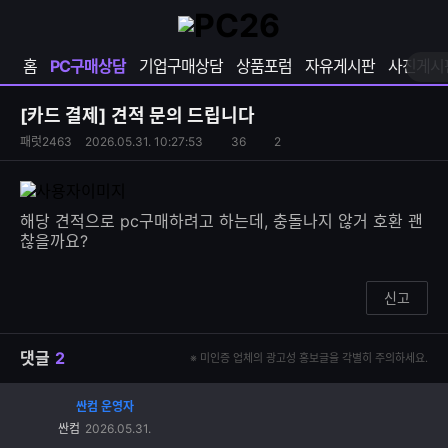
확
샵
마
장
다
이
영
나
페
홈
PC구매상담
기업구매상담
상품포럼
자유게시판
사진게시
역
와
이
펼
열
지
쳐
보
기
열
[카드 결제]
견적 문의 드립니다
기
기
S
조
패럿2463
2026.05.31. 10:27:53
36
2
댓
N
회
글
S
수
수
공
유
해당 견적으로 pc구매하려고 하는데, 충돌나지 않거 호환 괜
하
찮을까요?
기
신고
댓글
2
※ 미인증 업체의 광고성 홍보글을 각별히 주의하세요.
싼컴 운영자
댓
싼컴
2026.05.31.
글