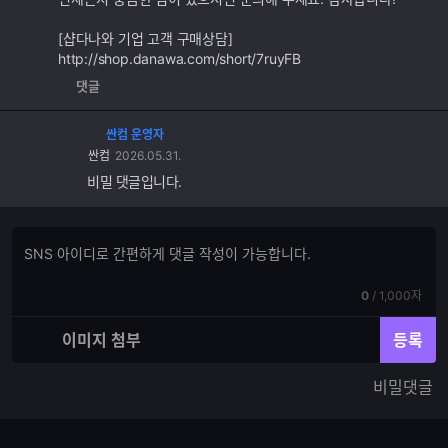
[샵다나와 기업 고객 구매상담]
http://shop.danawa.com/short/7ruyFB
댓글
싼컴 운영자
싼컴
2026.05.31.
비밀 댓글입니다.
댓
댓
글
글
쓰
입
기
현
전
0
/
1,000자
력
재
체
입
입
이미지 첨부
등록
력
력
한
가
비밀댓글
글
능
자
한
수
글