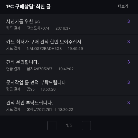
자
'PC 구매상담' 최신 글
더보기
수
사진가를 위한 pc
3
댓글
카드 결제
고슴도치7074
20:16:37
카드 최저가 구매 견적 한번 보여주십셔
3
댓글
카드 결제
NALOSZ2BADH5G8
19:49:49
견적 문의합니다.
3
댓글
현금 결제
꿈치타8705287
19:42:02
문서작업 롤 견적 부탁드립니다
3
댓글
현금 결제
곰95
18:50:20
견적 확인 부탁드립니다.
3
댓글
카드 결제
물해달7074791
18:20:22
현
총
1
/
5
이
다
재
페
전
음