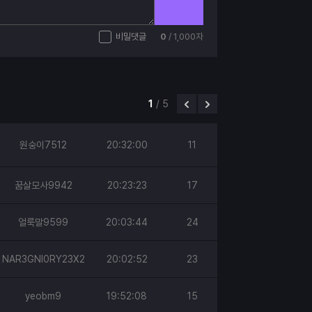
비밀댓글
0
/ 1,000자
1
/
5
원숭이7512
20:32:00
11
꿈살모사9942
20:23:23
17
얼룩말9599
20:03:44
24
NAR3GNI0RY23X2
20:02:52
23
yeobm9
19:52:08
15