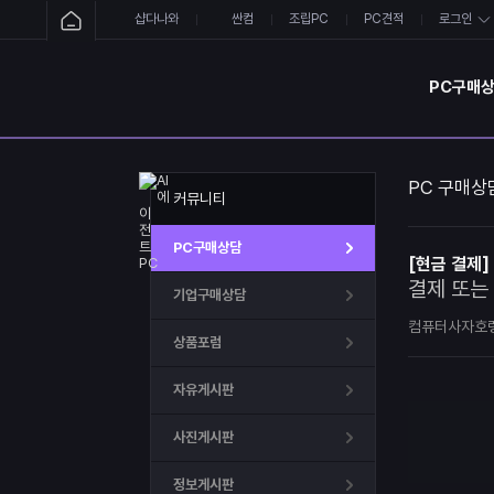
샵다나와
싼컴
조립PC
PC견적
로그인
PC구매
PC 구매상
커뮤니티
PC구매상담
[현금 결제]
결제 또는
기업구매상담
컴퓨터사자호
상품포럼
자유게시판
사진게시판
정보게시판