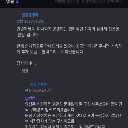
댓글
3
※ 미인증 업체의 광고성 홍보글을 각별히 주의하세요.
싼컴 운영자
댓
싼컴
2026.05.30.
글
추
안녕하세요. 다나와가 운영하는 합리적인 가격의 컴퓨터 전문몰
가
'싼컴' 입니다.
기
능
현재 순차적으로 안내드리고 있으니 조금만 기다려주시면 신속하
게 추가 댓글로 안내드리도록 하겠습니다.
감사합니다.
댓글
싼컴 운영자
댓
싼컴
2026.05.30.
글
추
@싼컴
가
요청주신 견적은 호환성 문제없이 잘 구성 해주셨으며 동일 견
기
적 구매링크 첨부 드리겠습니다
능
또한 저장장치는 보유하고 계신 것으로 보여 구성하지 않았으
며 저장장치가 없는 구성이므로
윈도우는 미설치 상태로 출고되는 점 안내드립니다.