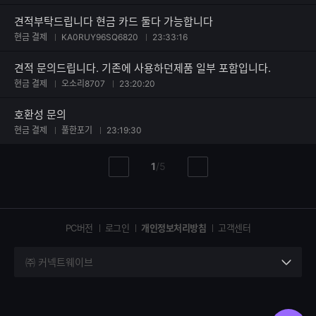
견적부탁드립니다 현금 카드 둘다 가능합니다
현금 결제
KA0RUY96SQ6820
23:33:16
견적 문의드립니다. 기존에 사용하던제품 일부 포함입니다.
현금 결제
오소리8707
23:20:20
호환성 문의
현금 결제
풀한포기
23:19:30
현
총
1
/
5
이
다
재
페
전
음
페
페
페
이
이
이
이
지
지
지
PC버전
로그인
개인정보처리방침
고객센터
지
㈜ 커넥트웨이브
세
부
정
보