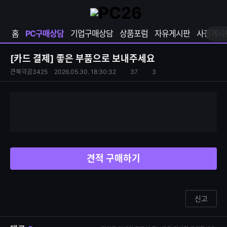
확
샵
마
장
다
이
영
나
페
홈
PC구매상담
기업구매상담
상품포럼
자유게시판
사진게시
역
와
이
펼
열
지
쳐
보
기
열
[카드 결제]
좋은 부품으로 보내주세요
기
기
S
조
큰북극곰3425
2026.05.30. 18:30:32
37
3
댓
N
회
글
S
수
수
공
유
하
기
견적 구매하기
신고