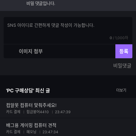
비밀 댓글입니다.
댓
댓
글
글
쓰
입
기
현
전
0
/
1,000자
력
재
체
입
입
이미지 첨부
등록
력
력
한
가
비밀댓글
글
능
자
한
수
글
자
'PC 구매상담' 최신 글
더보기
수
컴알못 컴퓨터 맞춰주세요!
카드 결제
힘금붕어4410
23:47:39
배그용 게이밍 컴퓨터 견적
카드 결제
혜오닝
23:47:34