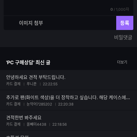
글
쓰
입
기
현
전
0
/
1,000자
력
재
체
입
입
이미지 첨부
등록
력
력
한
가
비밀댓글
글
능
자
한
수
글
자
'PC 구매상담' 최신 글
더보기
수
안녕하세요 견적 부탁드립니다.
카드 결제
푸니푼
22:22:55
추가로 팬(화이트 색상)을 더 장착하고 싶습니다. 해당 케이스에 맞는 팬을 추천해주시면 바로 구매 하겠습니다.
카드 결제
눈악어7285202
22:20:38
견적한번 봐주세요
카드 결제
올빼미4438
22:18:56