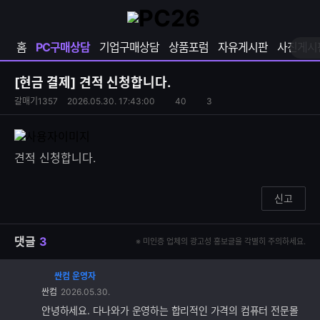
확
샵
마
장
다
이
영
나
페
홈
PC구매상담
기업구매상담
상품포럼
자유게시판
사진게시
역
와
이
펼
열
지
쳐
보
기
열
[현금 결제]
견적 신청합니다.
기
기
S
조
갈매기1357
2026.05.30. 17:43:00
40
3
댓
N
회
글
S
수
수
공
유
견적 신청합니다.
하
기
신고
댓글
3
※ 미인증 업체의 광고성 홍보글을 각별히 주의하세요.
싼컴 운영자
댓
싼컴
2026.05.30.
글
추
안녕하세요. 다나와가 운영하는 합리적인 가격의 컴퓨터 전문몰
가