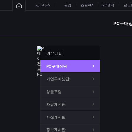
샵다나와
싼컴
조립PC
PC견적
로그인
PC구매
커뮤니티
PC구매상담
기업구매상담
상품포럼
자유게시판
사진게시판
정보게시판