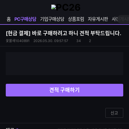
확
샵
마
장
다
이
영
나
페
홈
PC구매상담
기업구매상담
상품포럼
자유게시판
사진게시
역
와
이
펼
열
지
쳐
보
기
열
[현금 결제]
바로 구매하려고 하니 견적 부탁드립니다.
기
기
S
조
꽃물새1040891
2026.05.30. 09:57:57
34
2
댓
N
회
글
S
수
수
공
유
하
기
견적 구매하기
신고