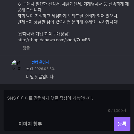
◇ 구매시 필요한 견적서, 세금계산서, 거래명세서 등 신속하게 제
공해 드립니다.
저희 팀이 친절하고 세심하게 도와드릴 준비가 되어 있으니,
언제든지 궁금한 점이 있으시면 문의해 주세요. 감사합니다!
[샵다나와 기업 고객 구매상담]
http://shop.danawa.com/short/7ruyFB
댓글
싼컴 운영자
싼컴
2026.05.30.
비밀 댓글입니다.
댓
댓
글
글
쓰
입
기
현
전
0
/
1,000자
력
재
체
입
입
이미지 첨부
등록
력
력