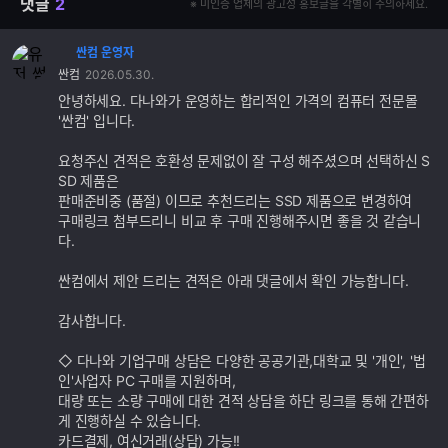
댓글
2
※ 미인증 업체의 광고성 홍보글을 각별히 주의하세요.
싼컴 운영자
댓
싼컴
2026.05.30.
글
추
안녕하세요. 다나와가 운영하는 합리적인 가격의 컴퓨터 전문몰
가
'싼컴' 입니다.
기
능
요청주신 견적은 호환성 문제없이 잘 구성 해주셨으며 선택하신 S
SD 제품은
판매준비중 (품절) 이므로 추천드리는 SSD 제품으로 변경하여
구매링크 첨부드리니 비교 후 구매 진행해주시면 좋을 것 같습니
다.
싼컴에서 제안 드리는 견적은 아래 댓글에서 확인 가능합니다.
감사합니다.
◇ 다나와 기업구매 상담은 다양한 공공기관,대학교 및 '개인', '법
인'사업자 PC 구매를 지원하며,
대량 또는 소량 구매에 대한 견적 상담을 하단 링크를 통해 간편하
게 진행하실 수 있습니다.
카드결제, 여신거래(상담) 가능!!