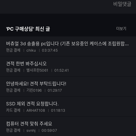
한
가
비밀댓글
글
능
자
한
수
글
자
'PC 구매상담' 최신 글
더보기
수
버츄얼 3d 송출용 pc입니다 (기존 보유중인 케이스에 조립원합니다)
현금 결제
chiku
03:37:45
견적 한번 봐주십시오
현금 결제
별사프란5061
01:52:41
안녕하세요! 견적 부탁드립니다!
현금 결제
기린0196
01:29:17
SSD 제외 견적 요청합니다.
카드 결제
ARHAT108
01:18:13
컴퓨터 견적 맞춰 주세요
현금 결제
svnhj
00:59:07