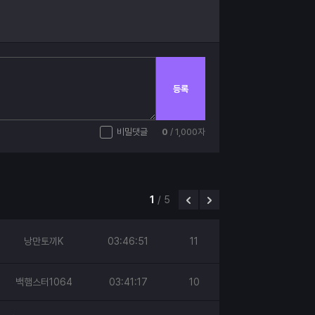
등록
비밀댓글
0
/ 1,000자
1
/
5
낭만토끼K
03:46:51
11
백햄스터1064
03:41:17
10