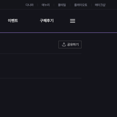
다나와
에누리
몰테일
플레이오토
메이크샵
이벤트
구매후기
공유하기