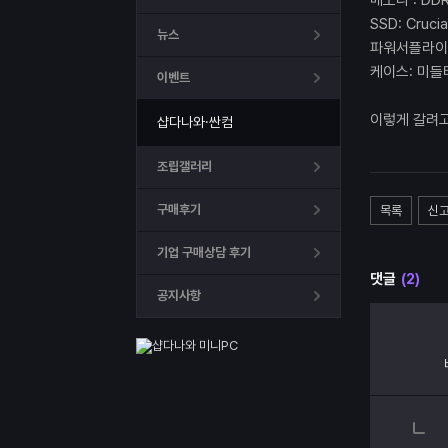
메모리 : DDR
SSD: Cruci
뉴스
파워서플라이: 7
케이스: 미들
이벤트
이렇게 갈려고
샵다나와·싼컴
조립갤러리
구매후기
목록
신
기업 구매상담 후기
댓글
(2)
공지사항