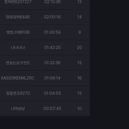
힘목련6237227
02:15:36
13
청엉겅퀴6446
02:00:16
14
빛범고래6108
01:43:59
9
냐냐냐냐
01:42:20
20
엔요는요구르트
01:32:38
15
KA92I3KEKMLZRC
01:06:14
16
청칠면조9270
01:04:55
15
냐미냠냠
00:57:45
10