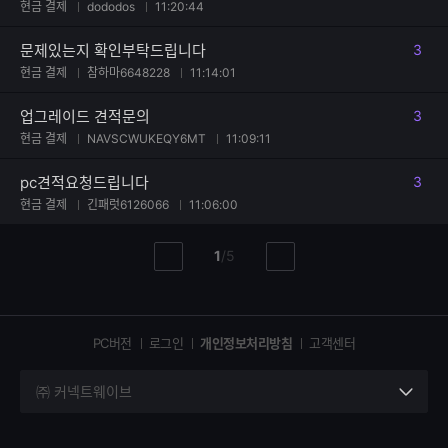
현금 결제
dododos
11:20:44
문제있는지 확인부탁드립니다
3
댓글
현금 결제
참하마6648228
11:14:01
업그레이드 견적문의
3
댓글
현금 결제
NAVSCWUKEQY6MT
11:09:11
pc견적요청드립니다
3
댓글
현금 결제
긴패럿6126066
11:06:00
현
총
1
/
5
이
다
재
페
전
음
페
페
페
이
이
이
이
지
지
지
PC버전
로그인
개인정보처리방침
고객센터
지
㈜ 커넥트웨이브
세
부
정