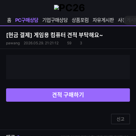
확
샵
마
장
다
이
영
나
페
홈
PC구매상담
기업구매상담
상품포럼
자유게시판
사진게시
역
와
이
펼
열
지
쳐
보
기
열
[현금 결제]
게임용 컴퓨터 견적 부탁해요~
기
기
S
조
pawang
2026.05.29. 21:21:12
59
3
댓
N
회
글
S
수
수
공
유
하
기
견적 구매하기
신고