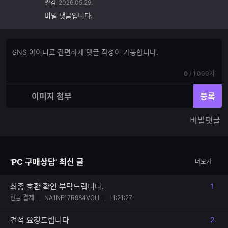
싼컴
2026.05.29.
비밀 댓글입니다.
댓
댓
글
글
쓰
입
기
현
전
0
/
1,000자
력
재
체
입
입
이미지 첨부
등록
력
력
한
가
비밀댓글
글
능
자
한
수
글
자
'PC 구매상담' 최신 글
더보기
수
최종 호환 확인 부탁드립니다.
1
댓글
현금 결제
NA1NF17R984VGU
11:21:27
견적 요청드립니다
2
댓글