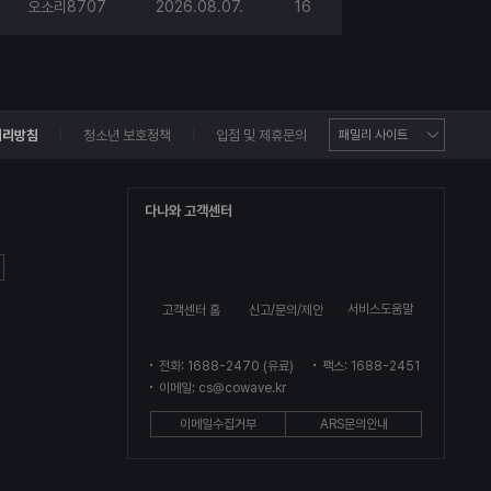
오소리8707
2026.08.07.
16
처리방침
청소년 보호정책
입점 및 제휴문의
다나와 고객센터
서비스도움말
고객센터 홈
신고/문의/제안
전화: 1688-2470 (유료)
팩스: 1688-2451
이메일: cs@cowave.kr
이메일수집거부
ARS문의안내