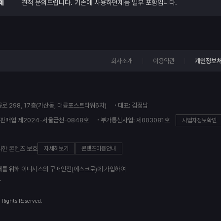
제
견적 문의드립니다. 기존에 사용하던제품 일부 포함입니다.
회사소개
이용약관
개인정보
꽃로 298, 17층(가산동, 대륭포스트타워6차)
대표: 김정남
판매업 제2024-서울금천-0848호
부가통신사업: 제003081호
사업자정보확인
의한 콘텐츠 보호
자세히보기
콘텐츠이용안내
래를 위해 이니시스의 구매안전(에스크로)에 가입하여
.
l Rights Reserved.