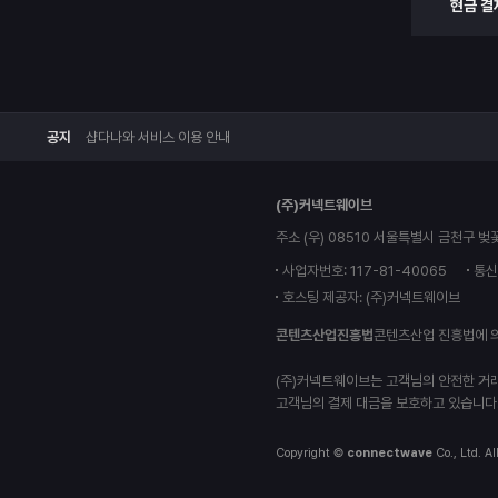
현금 결
공지
샵다나와 서비스 이용 안내
(주)커넥트웨이브
주소 (우) 08510 서울특별시 금천구 벚
사업자번호: 117-81-40065
통신
호스팅 제공자: (주)커넥트웨이브
콘텐츠산업진흥법
콘텐츠산업 진흥법에 
(주)커넥트웨이브는 고객님의 안전한 거
고객님의 결제 대금을 보호하고 있습니다
Copyright ©
connectwave
Co., Ltd. Al