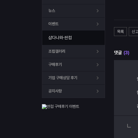
뉴스
이벤트
목록
신
샵다나와·싼컴
조립갤러리
댓글
(3)
구매후기
기업 구매상담 후기
공지사항