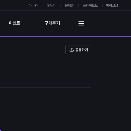
다나와
에누리
몰테일
플레이오토
메이크샵
이벤트
구매후기
공유하기