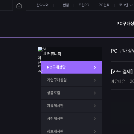
샵다나와
싼컴
조립PC
PC견적
로그인
PC구매
PC 구매상
커뮤니티
PC구매상담
[카드 결제]
기업구매상담
바유비유
2
상품포럼
자유게시판
사진게시판
정보게시판