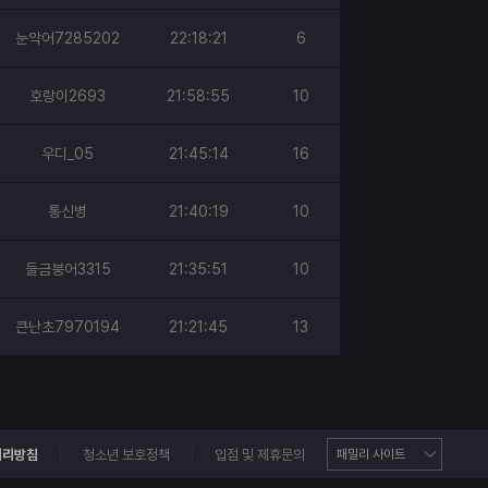
눈악어7285202
22:18:21
6
호랑이2693
21:58:55
10
우디_05
21:45:14
16
통신병
21:40:19
10
들금붕어3315
21:35:51
10
큰난초7970194
21:21:45
13
처리방침
청소년 보호정책
입점 및 제휴문의