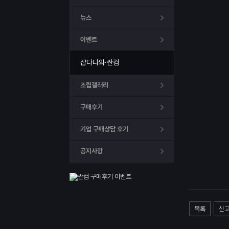
뉴스
이벤트
샵다나와·싼컴
조립갤러리
구매후기
기업 구매상담 후기
공지사항
목록
신