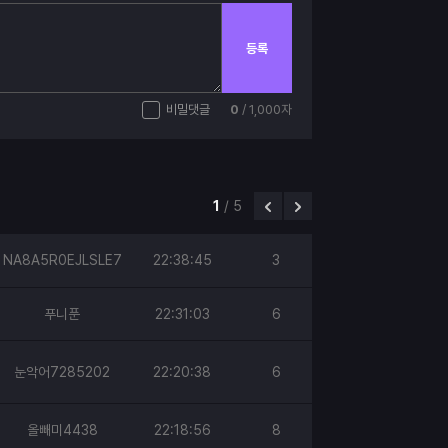
등록
비밀댓글
0
/ 1,000자
1
/
5
NA8A5R0EJLSLE7
22:38:45
3
푸니푼
22:31:03
6
눈악어7285202
22:20:38
6
올빼미4438
22:18:56
8