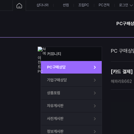
샵다나와
싼컴
조립PC
PC견적
로그인
PC구매
PC 구매상
커뮤니티
PC구매상담
[카드 결제]
기업구매상담
해파리8662
상품포럼
자유게시판
사진게시판
정보게시판