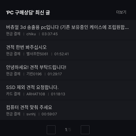
수
글
자
'PC 구매상담' 최신 글
더보기
수
버츄얼 3d 송출용 pc입니다 (기존 보유중인 케이스에 조립원합니다)
현금 결제
chiku
03:37:45
견적 한번 봐주십시오
현금 결제
별사프란5061
01:52:41
안녕하세요! 견적 부탁드립니다!
현금 결제
기린0196
01:29:17
SSD 제외 견적 요청합니다.
카드 결제
ARHAT108
01:18:13
컴퓨터 견적 맞춰 주세요
현금 결제
svnhj
00:59:07
현
총
1
/
5
이
다