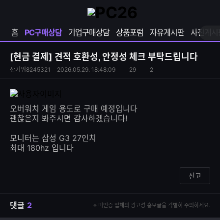
확
샵
마
장
다
이
영
나
페
홈
PC구매상담
기업구매상담
상품포럼
자유게시판
사진게시
역
와
이
펼
열
지
쳐
보
기
열
[현금 결제]
견적 호환성, 안정성 체크 부탁드립니다
기
기
S
조
산거위8245321
2026.05.29. 18:48:09
29
2
댓
N
회
글
S
수
수
공
유
오버워치 게임 용도로 구매 예정입니다
하
괜찮은지 봐주시면 감사하겠습니다!
기
모니터는 삼성 G3 27인치
최대 180hz 입니다
신고
댓글
2
※ 미인증 업체의 광고성 홍보글을 각별히 주의하세요.