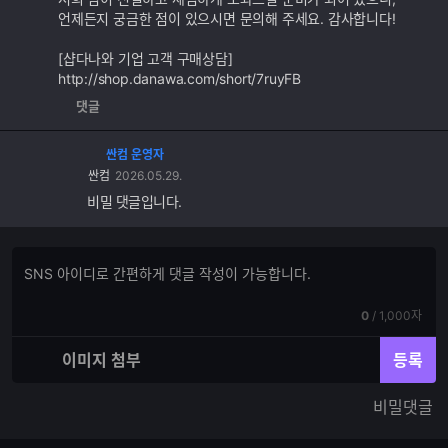
언제든지 궁금한 점이 있으시면 문의해 주세요. 감사합니다!
[샵다나와 기업 고객 구매상담]
http://shop.danawa.com/short/7ruyFB
댓글
싼컴 운영자
싼컴
2026.05.29.
비밀 댓글입니다.
댓
댓
글
글
쓰
입
기
현
전
0
/
1,000자
력
재
체
입
입
이미지 첨부
등록
력
력
한
가
비밀댓글
글
능
자
한