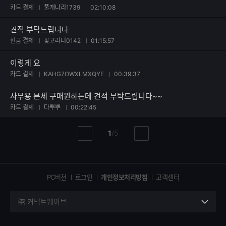
카드 결제
풀개나리1739
02:10:08
견적 부탁드립니다
현금 결제
꽃고라니0142
01:15:57
이렇게 요
카드 결제
KAHG7OWXLMXQYE
00:39:37
사무용 본체 구매원하는데 견적 부탁드립니다~~
카드 결제
다뿌뿌
00:22:45
현
총
1
/
5
이
다
재
페
전
음
페
페
페
이
이
이
이
지
지
지
PC버전
로그인
개인정보처리방침
고객센터
지
㈜ 커넥트웨이브
세
부
정