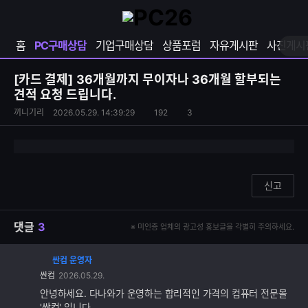
확
샵
마
장
다
이
영
나
페
홈
PC구매상담
기업구매상담
상품포럼
자유게시판
사진게시
역
와
이
펼
열
지
쳐
보
기
열
[카드 결제]
36개월까지 무이자나 36개월 할부되는
기
기
견적 요청 드립니다.
S
조
끼니기리
2026.05.29. 14:39:29
192
3
댓
N
회
글
S
수
수
공
유
하
신고
기
댓글
3
※ 미인증 업체의 광고성 홍보글을 각별히 주의하세요.
싼컴 운영자
댓
싼컴
2026.05.29.
글
추
안녕하세요. 다나와가 운영하는 합리적인 가격의 컴퓨터 전문몰
가
'싼컴' 입니다.