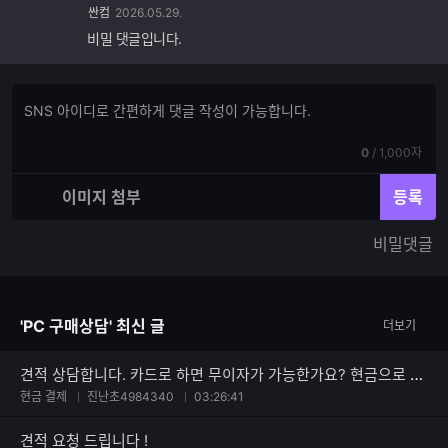
싼컴
2026.05.29.
비밀 댓글입니다.
댓
댓
글
글
쓰
입
기
현
전
0
/
1,000자
력
재
체
입
입
이미지 첨부
등록
력
력
한
가
비밀댓글
글
능
자
한
수
글
자
'PC 구매상담' 최신 글
더보기
수
견적 상담합니다. 카드로 하면 무이자가 가능한가요? 현금으로 하면 얼마까지 할인되나요?
현금 결제
진난초4984340
03:26:41
견적 요청 드립니다 !