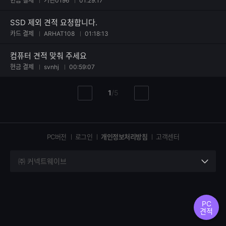
현금 결제
기린0196
01:29:17
SSD 제외 견적 요청합니다.
카드 결제
ARHAT108
01:18:13
컴퓨터 견적 맞춰 주세요
현금 결제
svnhj
00:59:07
현
총
1
/
5
이
다
재
페
전
음
페
페
페
이
이
이
이
지
지
지
PC버전
로그인
개인정보처리방침
고객센터
지
㈜ 커넥트웨이브
세
부
정
보
PC
열
견적
기