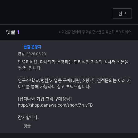
신고
댓글
1
※ 미인증 업체의 광고성 홍보글을 각별히 주의하세요.
싼컴 운영자
댓
싼컴
2026.05.29.
글
추
안녕하세요. 다나와가 운영하는 합리적인 가격의 컴퓨터 전문몰
가
'싼컴' 입니다.
기
능
연구소/학교/병원/기업등 구매(대량,소량) 및 견적문의는 아래 사
이트를 통해 가능하니 참고 부탁드립니다.
[샵다나와 기업 고객 구매상담]
http://shop.danawa.com/short/7ruyFB
감사합니다.
댓글