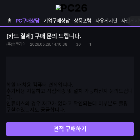
확
샵
마
장
다
이
영
나
페
홈
PC구매상담
기업구매상담
상품포럼
자유게시판
사진게시
역
와
이
펼
열
지
쳐
보
기
열
[카드 결제]
구매 문의 드립니다.
기
기
S
조
(주)숨코리아
2026.05.29. 14:10:38
36
1
댓
N
회
글
S
수
수
공
유
하
기
학원 배치용 컴퓨터 견적입니다.
추가비용 지불하고 직접배송 및 설치 가능하신지 문의드립니
다.
인튜어스의 경우 재고가 없다고 확인되는데 이부분도 물량
구할수있는지도 궁금합니다.
견적 구매하기