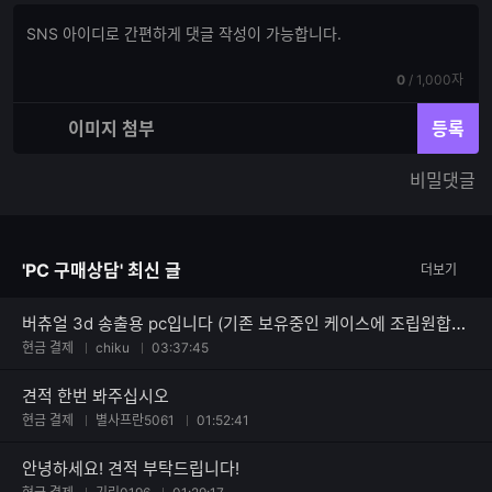
댓
댓
글
글
쓰
입
기
현
전
0
/
1,000자
력
재
체
입
입
이미지 첨부
등록
력
력
한
가
비밀댓글
글
능
자
한
수
글
자
'PC 구매상담' 최신 글
더보기
수
버츄얼 3d 송출용 pc입니다 (기존 보유중인 케이스에 조립원합니다)
현금 결제
chiku
03:37:45
견적 한번 봐주십시오
현금 결제
별사프란5061
01:52:41
안녕하세요! 견적 부탁드립니다!