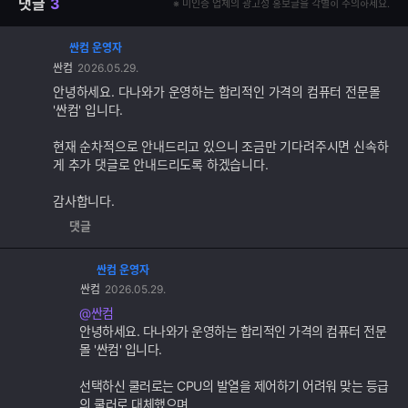
댓글
3
※ 미인증 업체의 광고성 홍보글을 각별히 주의하세요.
싼컴 운영자
댓
싼컴
2026.05.29.
글
추
안녕하세요. 다나와가 운영하는 합리적인 가격의 컴퓨터 전문몰
가
'싼컴' 입니다.
기
능
현재 순차적으로 안내드리고 있으니 조금만 기다려주시면 신속하
게 추가 댓글로 안내드리도록 하겠습니다.
감사합니다.
댓글
싼컴 운영자
댓
싼컴
2026.05.29.
글
추
@싼컴
가
안녕하세요. 다나와가 운영하는 합리적인 가격의 컴퓨터 전문
기
몰 '싼컴' 입니다.
능
선택하신 쿨러로는 CPU의 발열을 제어하기 어려워 맞는 등급
의 쿨러로 대체했으며