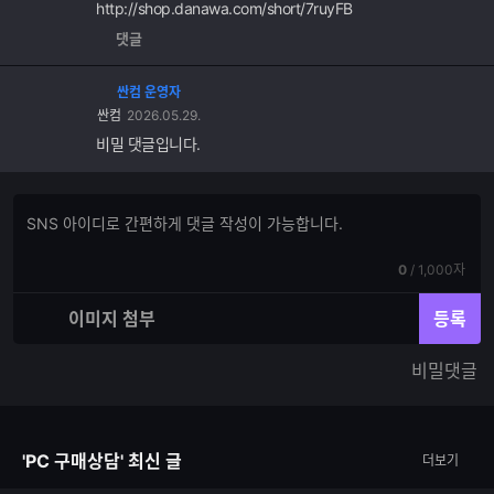
http://shop.danawa.com/short/7ruyFB
댓글
싼컴 운영자
싼컴
2026.05.29.
비밀 댓글입니다.
댓
댓
글
글
쓰
입
기
현
전
0
/
1,000자
력
재
체
입
입
이미지 첨부
등록
력
력
한
가
비밀댓글
글
능
자
한
수
글
자
'PC 구매상담' 최신 글
더보기
수