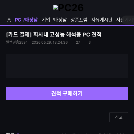
확
샵
마
장
다
이
영
나
페
홈
PC구매상담
기업구매상담
상품포럼
자유게시판
사진게시
역
와
이
펼
열
지
쳐
보
기
열
[카드 결제]
회사내 고성능 해석용 PC 견적
기
기
S
조
별백일홍2594
2026.05.29. 13:24:36
27
3
댓
N
회
글
S
수
수
공
유
하
기
견적 구매하기
신고