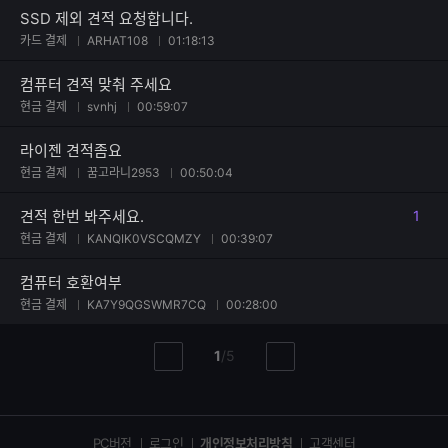
SSD 제외 견적 요청합니다.
카드 결제
ARHAT108
01:18:13
컴퓨터 견적 맞춰 주세요
현금 결제
svnhj
00:59:07
라이젠 견적좀요
현금 결제
꿈고라니2953
00:50:04
견적 한번 봐주세요.
1
댓글
현금 결제
KANQIK0VSCQMZY
00:39:07
컴퓨터 호환여부
현금 결제
KA7Y9QGSWMR7CQ
00:28:00
현
총
1
/
5
이
다
재
페
전
음
페
페
페
이
이
이
이
지
지
지
PC버전
로그인
개인정보처리방침
고객센터