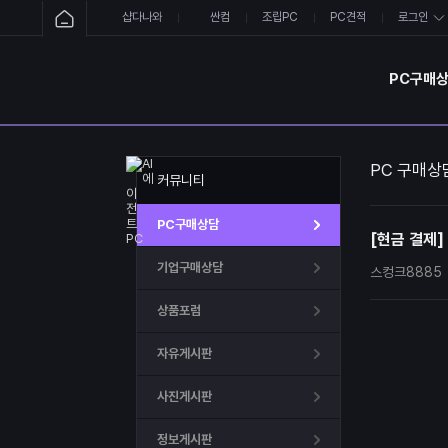
샵다나와
싼컴
조립PC
PC견적
로그인
PC구매
PC 구매상
커뮤니티
PC구매상담
[현금 결제]
기업구매상담
스컹크8885
상품포럼
자유게시판
사진게시판
정보게시판