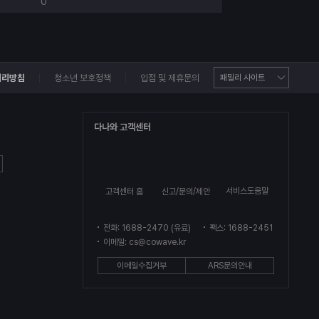
0
처리방침
청소년 보호정책
입점 및 제휴문의
다나와 고객센터
서비스도움말
고객센터 홈
신고/문의/제안
전화: 1688-2470 (유료)
팩스: 1688-2451
이메일: cs@cowave.kr
이메일수집거부
ARS문의안내