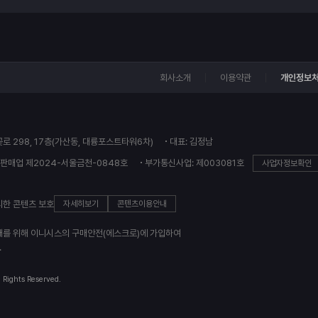
회사소개
이용약관
개인정보
꽃로 298, 17층(가산동, 대륭포스트타워6차)
대표: 김정남
판매업 제2024-서울금천-0848호
부가통신사업: 제003081호
사업자정보확인
의한 콘텐츠 보호
자세히보기
콘텐츠이용안내
래를 위해 이니시스의 구매안전(에스크로)에 가입하여
.
l Rights Reserved.