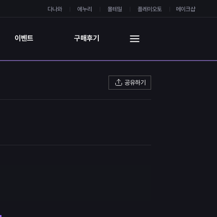
다나와
에누리
몰테일
플레이오토
메이크샵
이벤트
구매후기
공유하기