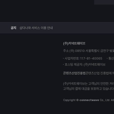
공지
샵다나와 서비스 이용 안내
(주)커넥트웨이브
주소 (우) 08510 서울특별시 금천구 벚
사업자번호: 117-81-40065
통신
호스팅 제공자: (주)커넥트웨이브
콘텐츠산업진흥법
콘텐츠산업 진흥법에 
(주)커넥트웨이브는 고객님의 안전한 거
고객님의 결제 대금을 보호하고 있습니다
Copyright ©
connectwave
Co., Ltd. Al