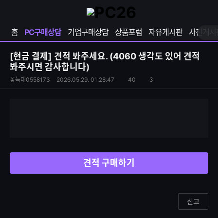
확
샵
마
장
다
이
영
나
페
홈
PC구매상담
기업구매상담
상품포럼
자유게시판
사진게시
역
와
이
펼
열
지
쳐
보
기
열
[현금 결제]
견적 봐주세요. (4060 생각도 있어 견적
기
기
봐주시면 감사합니다)
S
조
꽃늑대0558173
2026.05.29. 01:28:47
40
3
댓
N
회
글
S
수
수
공
유
하
기
견적 구매하기
신고