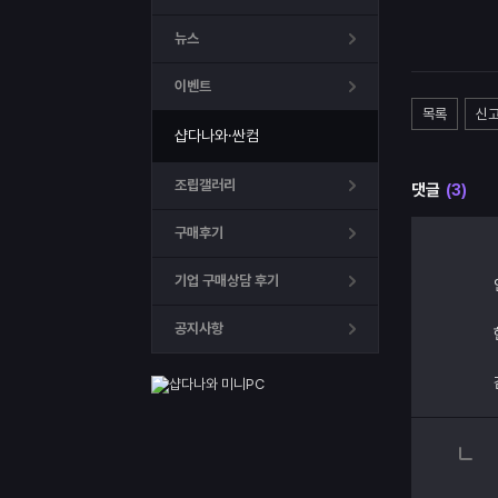
뉴스
이벤트
목록
신
샵다나와·싼컴
조립갤러리
댓글
(3)
구매후기
기업 구매상담 후기
공지사항