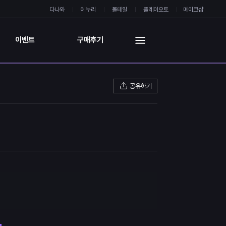
다나와
에누리
몰테일
플레이오토
메이크샵
이벤트
구매후기
공유하기