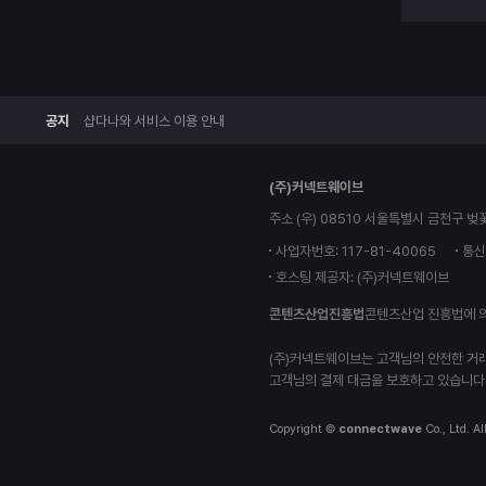
공지
샵다나와 서비스 이용 안내
(주)커넥트웨이브
주소 (우) 08510 서울특별시 금천구 벚
사업자번호: 117-81-40065
통신
호스팅 제공자: (주)커넥트웨이브
콘텐츠산업진흥법
콘텐츠산업 진흥법에 
(주)커넥트웨이브는 고객님의 안전한 거
고객님의 결제 대금을 보호하고 있습니다
Copyright ©
connectwave
Co., Ltd. Al