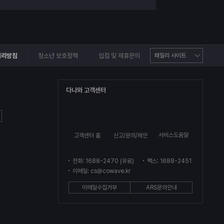
처리방침
청소년 보호정책
입점 및 제휴문의
다나와 고객센터
서비스도움말
고객센터 홈
신고/문의/제안
전화: 1688-2470 (유료)
팩스: 1688-2451
이메일: cs@cowave.kr
이메일수집거부
ARS문의안내