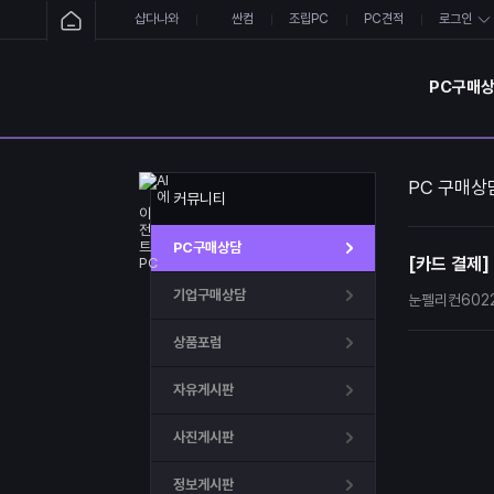
샵다나와
싼컴
조립PC
PC견적
로그인
PC구매
PC 구매상
커뮤니티
PC구매상담
[카드 결제]
기업구매상담
눈펠리컨602
상품포럼
자유게시판
사진게시판
정보게시판