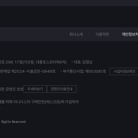
회사소개
이용약관
개인정보
꽃로 298, 17층(가산동, 대륭포스트타워6차)
대표: 김정남
판매업 제2024-서울금천-0848호
부가통신사업: 제003081호
사업자정보확인
의한 콘텐츠 보호
자세히보기
콘텐츠이용안내
래를 위해 이니시스의 구매안전(에스크로)에 가입하여
.
l Rights Reserved.