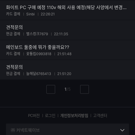
화이트 PC 구매 예정 110v 해외 사용 예정(해당 사양에서 변경점이 필요하면 과감히 변경 가능)
카드 결제
Sinbi
22:26:21
견적문의
현금 결제
별스컹크7679
22:11:35
메인보드 둘중에 뭐가 좋을까요??
카드 결제
꽃튤립0993818
21:51:48
견적문의
현금 결제
늘해달6765413
21:51:20
현
총
1
/
5
이
다
재
페
전
음
페
페
페
이
이
이
이
지
지
지
PC버전
로그인
개인정보처리방침
고객센터
지
㈜ 커넥트웨이브
세