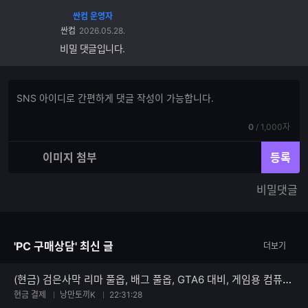
싼컴 운영자
싼컴
2026.05.28.
비밀 댓글입니다.
댓
댓
글
글
쓰
입
기
현
전
0
/
1,000자
력
재
체
입
입
이미지 첨부
등록
력
력
한
가
비밀댓글
글
능
자
한
수
글
자
'PC 구매상담' 최신 글
더보기
수
(현금) 검은사막 리마 풀옵, 배그 풀옵, GTA6 대비, 게임용 컴퓨터로 괜찮은가요?
현금 결제
낭만토끼K
22:31:28