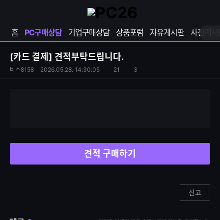
확
샵
마
장
다
이
영
나
페
홈
PC구매상담
기업구매상담
상품포럼
자유게시판
사진게시
역
와
이
펼
열
지
쳐
보
기
열
[카드 결제]
견적부탁드립니다.
기
기
S
조
타조8158
2026.05.28. 14:30:05
21
3
댓
N
회
글
S
수
수
공
유
하
기
견적 구매하기
신고