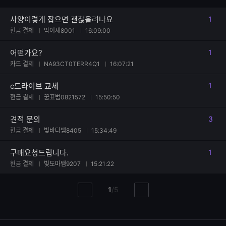
사양이렇게 잡으면 괜찮을려나요
1
댓글
현금 결제
악어새8001
16:09:00
어떤가요?
1
댓글
카드 결제
NA93CT0TERR4Q1
16:07:21
c드라이브 교체
1
댓글
현금 결제
꿈표범0821572
15:50:50
견적 문의
3
댓글
현금 결제
빛바다뱀8405
15:34:49
구매요청드립니다.
1
댓글
현금 결제
빛도마뱀9207
15:21:22
현
총
1
/
5
이
다
재
페
전
음
페
페
페
이
이
이