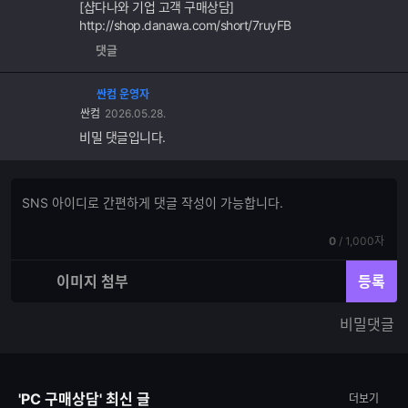
[샵다나와 기업 고객 구매상담]
http://shop.danawa.com/short/7ruyFB
댓글
싼컴 운영자
싼컴
2026.05.28.
비밀 댓글입니다.
댓
댓
글
글
쓰
입
기
현
전
0
/
1,000자
력
재
체
입
입
이미지 첨부
등록
력
력
한
가
비밀댓글
글
능
자
한
수
글
자
'PC 구매상담' 최신 글
더보기
수