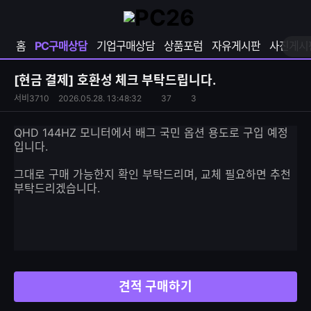
확
샵
마
장
다
이
영
나
페
홈
PC구매상담
기업구매상담
상품포럼
자유게시판
사진게시
역
와
이
펼
열
지
쳐
보
기
열
[현금 결제]
호환성 체크 부탁드립니다.
기
기
S
조
서비3710
2026.05.28. 13:48:32
37
3
댓
N
회
글
S
수
수
QHD 144HZ 모니터에서 배그 국민 옵션 용도로 구입 예정
공
입니다.
유
하
그대로 구매 가능한지 확인 부탁드리며, 교체 필요하면 추천
기
부탁드리겠습니다.
견적 구매하기