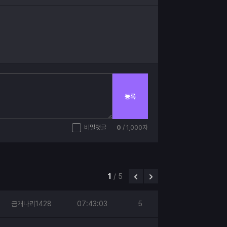
등록
비밀댓글
0
/ 1,000자
1
/
5
금개나리1428
07:43:03
5