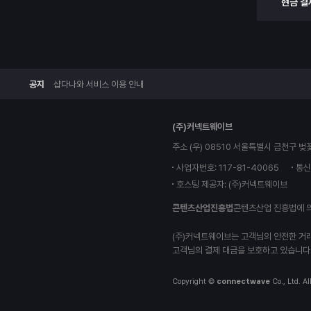
현금 결
공지
샵다나와 서비스 이용 안내
(주)커넥트웨이브
주소 (우) 08510 서울특별시 금천구 벚
사업자번호: 117-81-40065
통신
호스팅 제공자: (주)커넥트웨이브
콘텐츠산업진흥법
콘텐츠산업 진흥법에 
(주)커넥트웨이브는 고객님의 안전한 거
고객님의 결제 대금을 보호하고 있습니다
Copyright ©
connectwave
Co., Ltd. Al