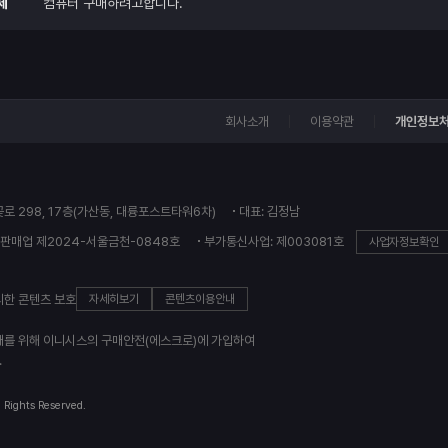
제
컴퓨터 구매하려고합니다.
회사소개
이용약관
개인정보
꽃로 298, 17층(가산동, 대륭포스트타워6차)
대표: 김정남
판매업 제2024-서울금천-0848호
부가통신사업: 제003081호
사업자정보확인
의한 콘텐츠 보호
자세히보기
콘텐츠이용안내
래를 위해 이니시스의 구매안전(에스크로)에 가입하여
.
l Rights Reserved.