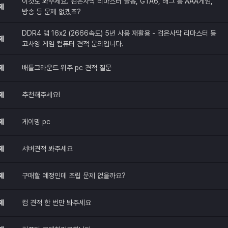
이것도 봐주세요. 검은사막 리마스터 풀옵, GTA6, 배그 등 AAA게임,
제
방송 등 문제 없겠죠?
DDR4 램 16x2 (2666속도) 5년 사용 재활용 - 검은사막 리마스터 등
제
고사양 게임 컴퓨터 견적 문의입니다.
제
배틀그라운드 위주 pc 견적 질문
제
추천해주세요!
제
게이밍 pc
제
서버견적 봐주세요
제
구매할 예정인데 조립 문제 없을까요?
제
컴 견적 한 번만 봐주세요