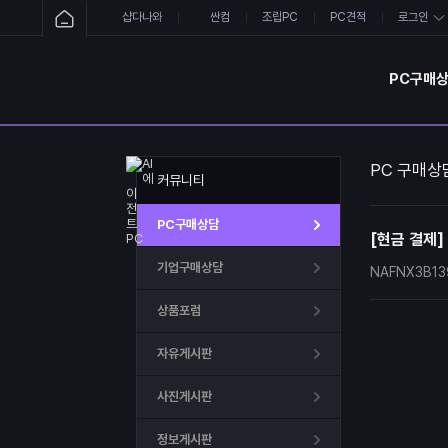
샵다나와
싼컴
조립PC
PC견적
로그인
PC구매
PC 구매상
커뮤니티
PC구매상담
[현금 결제]
기업구매상담
NAFNX3B1
상품포럼
자유게시판
사진게시판
정보게시판