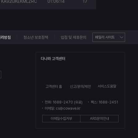
KA92I3KEKMLZRC
01:06:14
17
처리방침
청소년 보호정책
입점 및 제휴문의
다나와 고객센터
서비스도움말
고객센터 홈
신고/문의/제안
전화: 1688-2470 (유료)
팩스: 1688-2451
이메일: cs@cowave.kr
이메일수집거부
ARS문의안내