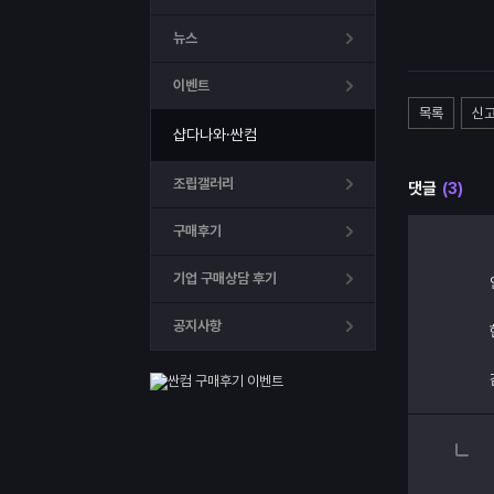
뉴스
이벤트
목록
신
샵다나와·싼컴
조립갤러리
댓글
(3)
구매후기
기업 구매상담 후기
공지사항