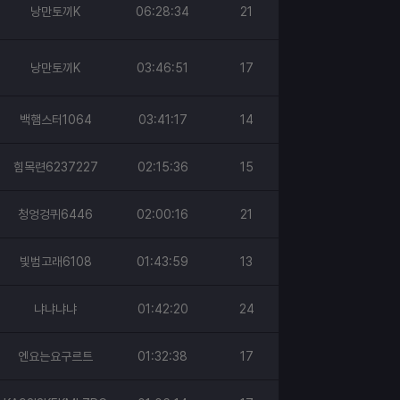
낭만토끼K
06:28:34
21
낭만토끼K
03:46:51
17
백햄스터1064
03:41:17
14
힘목련6237227
02:15:36
15
청엉겅퀴6446
02:00:16
21
빛범고래6108
01:43:59
13
냐냐냐냐
01:42:20
24
엔요는요구르트
01:32:38
17