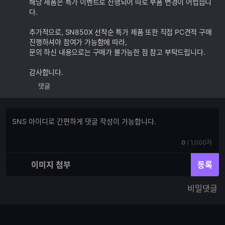
해당 제품은 특가 이벤트로 진행되어 따로 부품 변경이 어렵습니
능
다.
추가적으로, SN850X 선착순 특가 제품 또한 직접 PC견적 구매
진행하셔야 참여가 가능함에 따라,
문의 하신 내용으로는 구매가 불가능한 점 참고 부탁드립니다.
감사합니다.
댓글
댓
댓
글
글
쓰
입
기
현
전
0
/
1,000자
력
재
체
입
입
이미지 첨부
등록
력
력
한
가
비밀댓글
글
능
자
한
수
글
자