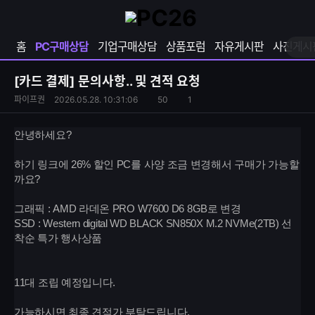
확
샵
마
장
다
이
영
나
페
홈
PC구매상담
기업구매상담
상품포럼
자유게시판
사진게시
역
와
이
펼
열
지
쳐
보
기
열
[카드 결제]
문의사항.. 및 견적 요청
기
기
S
조
파이프권
2026.05.28. 10:31:06
50
1
댓
N
회
글
S
수
수
안녕하세요?
공
유
하기 링크에 26% 할인 PC를 사양 조금 변경해서 구매가 가능할
하
까요?
기
그래픽 : AMD 라데온 PRO W7600 D6 8GB로 변경
SSD : Western digital WD BLACK SN850X M.2 NVMe(2TB) 선
착순 특가 행사상품
11대 조립 예정입니다.
가능하시면 최종 견적가 부탁드립니다.