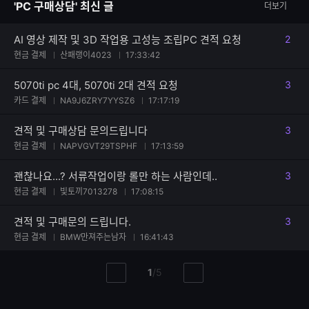
'PC 구매상담' 최신 글
더보기
수
AI 영상 제작 및 3D 작업용 고성능 조립PC 견적 요청
2
댓글
현금 결제
산패랭이4023
17:33:42
5070ti pc 4대, 5070ti 2대 견적 요청
3
댓글
카드 결제
NA9J6ZRY7YYSZ6
17:17:19
견적 및 구매상담 문의드립니다
3
댓글
현금 결제
NAPVGVT29TSPHF
17:13:59
괜찮나요...? 서류작업이랑 롤만 하는 사람인데..
3
댓글
현금 결제
빛토끼7013278
17:08:15
견적 및 구매문의 드립니다.
3
댓글
현금 결제
BMW만져주는남자
16:41:43
현
총
1
/
5
이
다
재
페
전
음
페
페